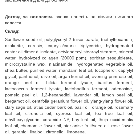
Догляд за волоссям:
злегка нанесіть на кінчики тьмяного
волосся.
Склад:
Sunflower seed oil, polyglyceryl-2 triisostearate, triethylhexanoin,
ozokerite, ceresin, caprylic/capric triglyceride, hydrogenated
castor oil dimer dilinoleate, octyldodecyl stearoyl stearate, mineral
water, hydrolyzed collagen (20000 ppm), sorbitan sesquioleate,
microcrystalline wax, niacinamide, hydrogenated vegetable oil,
shea butter, purified water, mandarin leaf oil, tocopherol, caprylyl
glycol, panthenol, olive oil, argan kernel oil, evening primrose oil,
orange peel oil, bifida ferment lysate, bacillus ferment,
lactococcus ferment lysate, lactobacillus ferment, adenosine,
pomelo peel oil, 1,2-hexanediol, lavender oil, lemon peel oil,
bergamot oil, centifolia geranium flower oil, ylang-ylang flower oil,
clary sage oil, atlas cedar bark oil, basil oil, orange oil, rosemary
leaf oil, citronella oil, cypress leaf oil, tea tree leaf oil,
ethylhexylglycerin, ceramide NP, bay leaf oil, thuja occidentalis
leaf oil, chamomile flower oil, star anise fruit/seed oil, rose flower
oil, geraniol, linalool, citronellol, limonene.