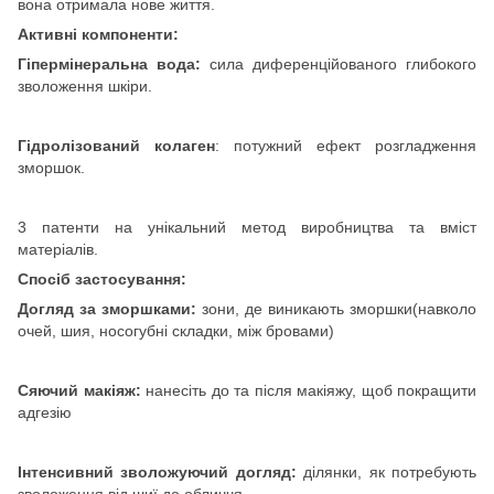
вона отримала нове життя.
Активні компоненти:
Гіпермінеральна вода:
сила диференційованого глибокого
зволоження шкіри.
Гідролізований колаген
: потужний ефект розгладження
зморшок.
3 патенти на унікальний метод виробництва та вміст
матеріалів.
Спосіб застосування:
Догляд за зморшками:
зони, де виникають зморшки(навколо
очей, шия, носогубні складки, між бровами)
Сяючий макіяж:
нанесіть до та після макіяжу, щоб покращити
адгезію
Інтенсивний зволожуючий догляд:
ділянки, як потребують
зволоження від шиї до обличчя