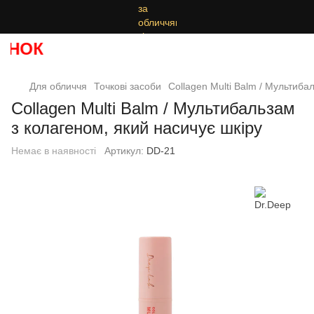
НОК
Для обличчя
Точкові засоби
Collagen Multi Balm / Мультиба
Collagen Multi Balm / Мультибальзам
з колагеном, який насичує шкіру
Немає в наявності
Артикул:
DD-21