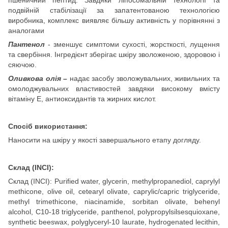
подвійній стабілізації за запатентованою технологією
виробника, комплекс виявляє більшу активність у порівнянні з
аналогами
Пантенол
- зменшує симптоми сухості, жорсткості, лущення
та свербіння. Інгредієнт зберігає шкіру зволоженою, здоровою і
сяючою.
Оливкова олія –
надає засобу зволожувальних, живильних та
омолоджувальних властивостей завдяки високому вмісту
вітаміну Е, антиоксидантів та жирних кислот.
Спосіб використання:
Наносити на шкіру у якості завершального етапу догляду.
Склад (INCI)
:
Склад (INCI): Purified water, glycerin, methylpropanediol, caprylyl
methicone, olive oil, cetearyl olivate, caprylic/capric triglyceride,
methyl trimethicone, niacinamide, sorbitan olivate, behenyl
alcohol, C10-18 triglyceride, panthenol, polypropylsilsesquioxane,
synthetic beeswax, polyglyceryl-10 laurate, hydrogenated lecithin,