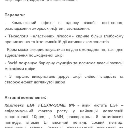
Переваги:
- Комплексний ефект в односу засобі: освітлення,
розгладження зморшок, ліфтинг, зволоження.
- Технологія «еластичних ліпосом» сприяє більш глибокому
проникненню та інтенсивнішій дії активних компонентів
- Крем може використовуватися як для омолодження, так і для
відновлення пошкодженої шкірі
- Засіб покращує бар’єрну функцію та посилює власні захисні
механізми шкіри
- З перших використань дарує шкірі сяйво, гладкість та
створює ефект доглянутої шкіри
Активні компоненти:
Комплекс EGF FLEXIR-SOME 8%
- який містить EGF –
епідермальний фактор росту у найвищій дозволеній
концентрації 10ppm, , NMN, расвератрол, 8 антивікових
пептидів, вітамін Е, вівсяний пептид, соєвий пептид,
пшеничний пептид. Завдяки ліпосомальній технології та