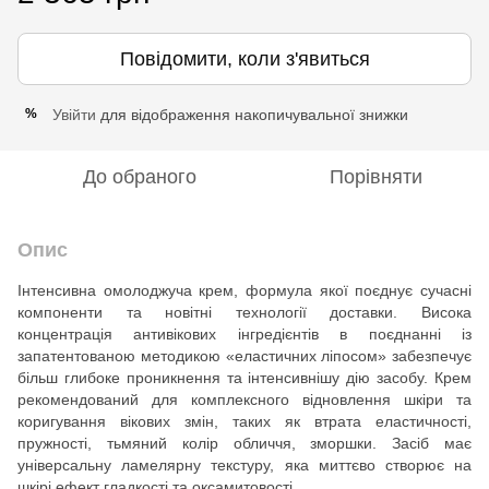
Повідомити, коли з'явиться
Увійти
для відображення накопичувальної знижки
%
До обраного
Порівняти
Опис
Інтенсивна омолоджуча крем, формула якої поєднує сучасні
компоненти та новітні технології доставки. Висока
концентрація антивікових інгредієнтів в поєднанні із
запатентованою методикою «еластичних ліпосом» забезпечує
більш глибоке проникнення та інтенсивнішу дію засобу. Крем
рекомендований для комплексного відновлення шкіри та
коригування вікових змін, таких як втрата еластичності,
пружності, тьмяний колір обличчя, зморшки. Засіб має
універсальну ламелярну текстуру, яка миттєво створює на
шкірі ефект гладкості та оксамитовості.