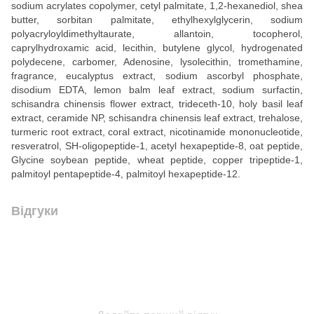
sodium acrylates copolymer, cetyl palmitate, 1,2-hexanediol, shea
butter, sorbitan palmitate, ethylhexylglycerin, sodium
polyacryloyldimethyltaurate, allantoin, tocopherol,
caprylhydroxamic acid, lecithin, butylene glycol, hydrogenated
polydecene, carbomer, Adenosine, lysolecithin, tromethamine,
fragrance, eucalyptus extract, sodium ascorbyl phosphate,
disodium EDTA, lemon balm leaf extract, sodium surfactin,
schisandra chinensis flower extract, trideceth-10, holy basil leaf
extract, ceramide NP, schisandra chinensis leaf extract, trehalose,
turmeric root extract, coral extract, nicotinamide mononucleotide,
resveratrol, SH-oligopeptide-1, acetyl hexapeptide-8, oat peptide,
Glycine soybean peptide, wheat peptide, copper tripeptide-1,
palmitoyl pentapeptide-4, palmitoyl hexapeptide-12.
Відгуки