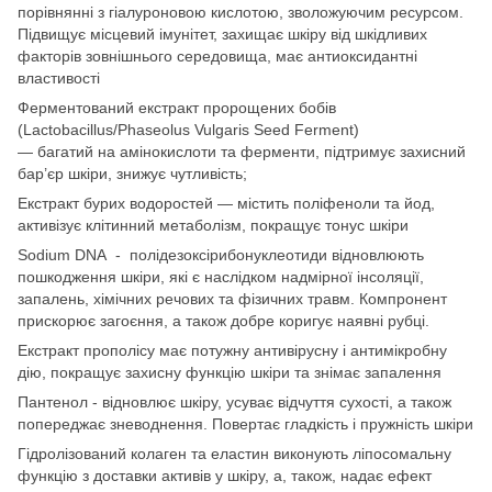
порівнянні з гіалуроновою кислотою, зволожуючим ресурсом.
Підвищує місцевий імунітет, захищає шкіру від шкідливих
факторів зовнішнього середовища, має антиоксидантні
властивості
Ферментований екстракт пророщених бобів
(Lactobacillus/Phaseolus Vulgaris Seed Ferment)
— багатий на амінокислоти та ферменти, підтримує захисний
бар’єр шкіри, знижує чутливість;
Екстракт бурих водоростей — містить поліфеноли та йод,
активізує клітинний метаболізм, покращує тонус шкіри
Sodium DNA - полідезоксірибонуклеотиди відновлюють
пошкодження шкіри, які є наслідком надмірної інсоляції,
запалень, хімічних речових та фізичних травм. Компронент
прискорює загоєння, а також добре коригує наявні рубці.
Екстракт прополісу має потужну антивірусну і антимікробну
дію, покращує захисну функцію шкіри та знімає запалення
Пантенол - відновлює шкіру, усуває відчуття сухості, а також
попереджає зневоднення. Повертає гладкість і пружність шкіри
Гідролізований колаген та еластин виконують ліпосомальну
функцію з доставки активів у шкіру, а, також, надає ефект