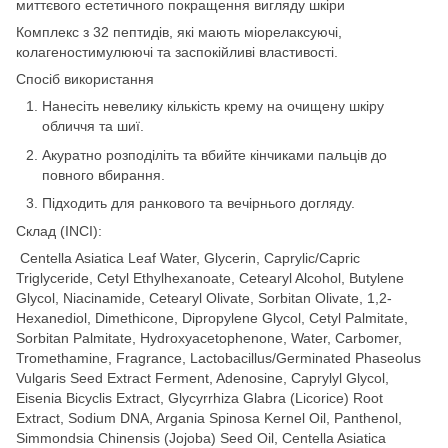
миттєвого естетичного покращення вигляду шкіри
Комплекс з 32 пептидів, які мають міорелаксуючі,
колагеностимулюючі та заспокійливі властивості.
Спосіб використання
Нанесіть невелику кількість крему на очищену шкіру
обличчя та шиї.
Акуратно розподіліть та вбийте кінчиками пальців до
повного вбирання.
Підходить для ранкового та вечірнього догляду.
Склад (INCI):
Centella Asiatica Leaf Water, Glycerin, Caprylic/Capric
Triglyceride, Cetyl Ethylhexanoate, Cetearyl Alcohol, Butylene
Glycol, Niacinamide, Cetearyl Olivate, Sorbitan Olivate, 1,2-
Hexanediol, Dimethicone, Dipropylene Glycol, Cetyl Palmitate,
Sorbitan Palmitate, Hydroxyacetophenone, Water, Carbomer,
Tromethamine, Fragrance, Lactobacillus/Germinated Phaseolus
Vulgaris Seed Extract Ferment, Adenosine, Caprylyl Glycol,
Eisenia Bicyclis Extract, Glycyrrhiza Glabra (Licorice) Root
Extract, Sodium DNA, Argania Spinosa Kernel Oil, Panthenol,
Simmondsia Chinensis (Jojoba) Seed Oil, Centella Asiatica