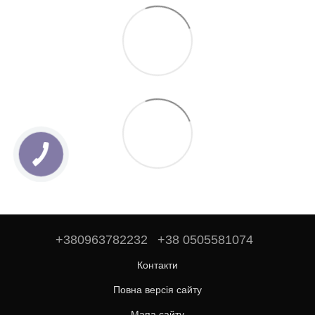
+380963782232
+38 0505581074
Контакти
Повна версія сайту
Мапа сайту