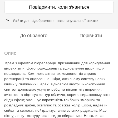
Повідомити, коли з'явиться
Увійти
для відображення накопичувальної знижки
%
До обраного
Порівняти
Опис
Крем з ефектом біорепарації призначений для коригування
вікових змін, фотопошкоджень та відновлення шкіри після
пошкоджень. Комплекс активних компонентів сприяє
регенерації та оновленню шкіри, активному синтезу нових
клітин у глибинних шарах, відновлює внутрішньоклітинний
синтез, допомагає усунути рубці та пігментні утворення,
зміцнює та підтягує контур обличчя, сприяє вираженому анти-
ейдж ефект, зменшує вираженість глибоких зморшок та
розгладжує дрібні, освітлює та освіжає колір шкіри, надає їй
сяйва та свіжості, нейтралізує влив вільних радикалів. Маэ
ніжну, легку текстуру, яка швидко вбирається. Не залишає