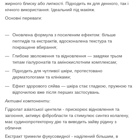
жирного блиску або липкості. Підходить як для денного, так і
нічного використання. Ідеальний під макіяж.
Основні переваги:
Оновлена формула з посиленим ефектом: більше
пептидів та екстрактів, вдосконалена текстура та
покращене вбирання;
Глибоке зволоження та відновлення — завдяки трьом
типам гіалуронатів та амінокислотним комплексам;
Підходить для чутливої шкіри, протестовано
дерматологами та клініками;
Ефект здорового сяйва — шкіра стає гладкою, пружною та
відпочилою вже після перших застосувань.
Активні компоненти:
Гідролат азіатської центели - прискорює відновлення та
загоєння, активує фібробласти та стимулює синтез колагену,
має судинопротекторну дію та виводить зайву рідину з
обличчя
Екстракт тримели фукусовидної - наділений більшим, в