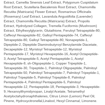
Extract, Camellia Sinensis Leaf Extract, Polygonum Cuspidatum
Root Extract, Scutellaria Baicalensis Root Extract, Chamomilla
Recutita (Matricaria) Flower Extract, Rosmarinus Officinalis
(Rosemary) Leaf Extract, Lavandula Angustifolia (Lavender)
Extract, Chamomilla Recutita (Matricaria) Extract, Propolis
Extract, Hydrolyzed Collagen, Tremella Fuciformis (Mushroom)
Extract, Ethylhexylglycerin, Glutathione, Feruloyl Tetrapeptide-80,
Caffeoyl Hexapeptide-82, Galloyl Pentapeptide-74, Caffeoyl
Tetrapeptide-80, Galloyl Tetrapeptide-80, Nonapeptide-1,
Dipeptide-2, Dipeptide Diaminobutyroyl Benzylamide Diacetate,
Decapeptide-12, Myristoyl Tetrapeptide-12, Myristoyl
Pentapeptide-17, Myristoyl Hexapeptide-16, Acetyl Octapeptide-
3, Acetyl Tetrapeptide-5, Acetyl Pentapeptide-1, Acetyl
Hexapeptide-8, sh-Oligopeptide-1, Copper Tripeptide-1,
Tetrapeptide-30, Tripeptide-1, Palmitoyl Oligopeptide, Palmitoyl
Tetrapeptide-50, Palmitoyl Tetrapeptide-7, Palmitoyl Tripeptide-1,
Palmitoyl Tripeptide-5, Palmitoyl Tripeptide-8, Palmitoyl
Pentapeptide-4, Palmitoyl Pentapeptide-5, Palmitoyl
Hexapeptide-12, Pentapeptide-18, Pentapeptide-3, Hexapeptide-
9, Hexanoylthymidynopan, Linalyl Acetate, Tetramethyl
Acetyloctahydronaphthalenes, Citrus Limon (Lemon) Peel Oil,
Pinene, Hydroxycitronellal,Linalool, Hexyl Cinnamal, Limonene.