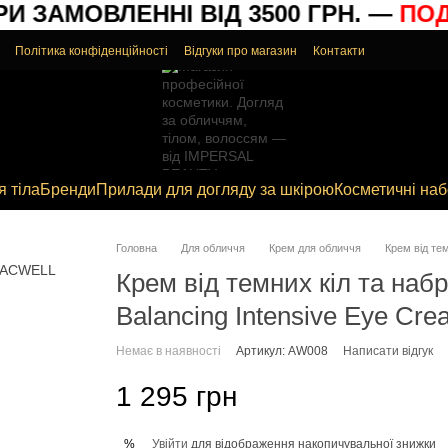
 ЗАМОВЛЕННІ ВІД 3500 ГРН. —
ПОДА
Політика конфіденційності
Відгуки про магазин
Контакти
я тіла
Бренди
Прилади для догляду за шкірою
Косметичні на
Головна
Для обличчя
Крем для обличчя
Крем від тем
Крем від темних кіл та набр
Balancing Intensive Eye Cr
Немає в наявності
Артикул: AW008
Написати відгук
1 295 грн
Увійти
для відображення накопичувальної знижки
%