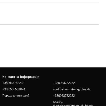
Контактна інформація
+380963782232
+380963782232
+38 0505581074
medicaldermatologyUsolab
+380963782232
Передзвонити вам?
beauty-
medicaldermatology@ukr.net