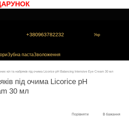
РУНОК
+380963782232
Укр
бори
Зубна паста
Зволоження
них кіл та набряків під очима Licorice pH Balancing Intensive Eye Cream 30 мл
яків під очима Licorice pH
eam 30 мл
Порівняти
В бажання