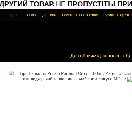
РУГИЙ ТОВАР.
НЕ ПРОПУСТІТЬ!
ПРИ З
Перейти до основного контенту
Про нас
Оплата і доставка
Обмін та повернення
Публічна оферта
Для обличчя
Для волосся
Дл