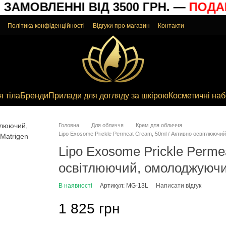
АМОВЛЕННІ ВІД 3500 ГРН. —
ПОДАР
Політика конфіденційності
Відгуки про магазин
Контакти
я тіла
Бренди
Прилади для догляду за шкірою
Косметичні на
Головна
Для обличчя
Крем для обличчя
Lipo Exosome Prickle Permeat Cream, 50ml / Активно освітлююч
Lipo Exosome Prickle Perme
освітлюючий, омолоджуючи
В наявності
Артикул: MG-13L
Написати відгук
1 825 грн