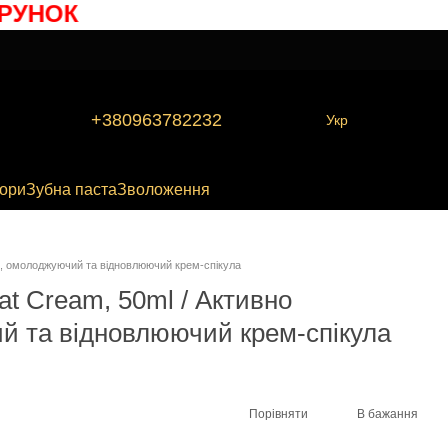
УНОК
+380963782232
Укр
бори
Зубна паста
Зволоження
ий, омолоджуючий та відновлюючий крем-спікула
at Cream, 50ml / Активно
й та відновлюючий крем-спікула
Порівняти
В бажання