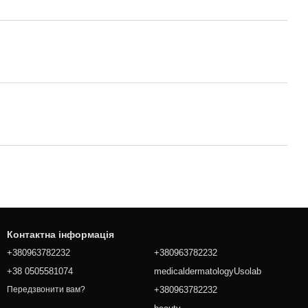
Контактна інформація
+380963782232
+380963782232
+38 0505581074
medicaldermatologyUsolab
+380963782232
Передзвонити вам?