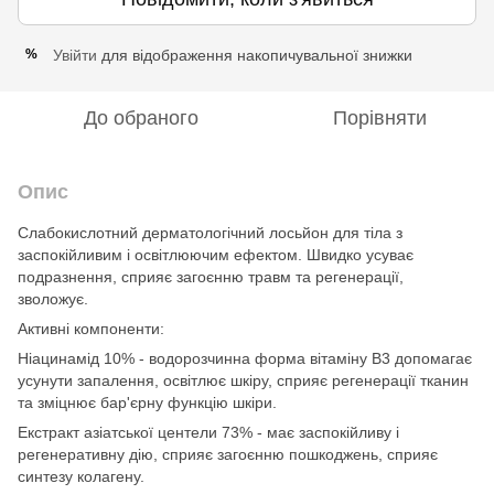
Увійти
для відображення накопичувальної знижки
%
До обраного
Порівняти
Опис
Слабокислотний дерматологічний лосьйон для тіла з
заспокійливим і освітлюючим ефектом. Швидко усуває
подразнення, сприяє загоєнню травм та регенерації,
зволожує.
Активні компоненти:
Ніацинамід 10% - водорозчинна форма вітаміну B3 допомагає
усунути запалення, освітлює шкіру, сприяє регенерації тканин
та зміцнює бар'єрну функцію шкіри.
Екстракт азіатської центели 73% - має заспокійливу і
регенеративну дію, сприяє загоєнню пошкоджень, сприяє
синтезу колагену.