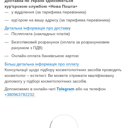
Доставка по Україні здійснюється
кур'єрскою службою «Нова Пошта»
у відділення
(за тарифима перевізника)
кур'єром на вашу адресу (за тарифима перевізника)
Детальна інформація про доставк
у
Післяплата (накладных платіж)
Безготівковий розрахунок (оплата за розрахунковим
рахунком з ПДВ)
Онлайн-оплата банківською картою
Більш детальна інформація про о
плату
Консультації щодо підбору косметологічних засобів проводить
косметолог – естетист. Ви можете отримати кваліфіковану
допомогу у підборі косметологічних засобів.
Допоможемо в онлайн-чаті
Telegram
або на телефон
+380963782232.