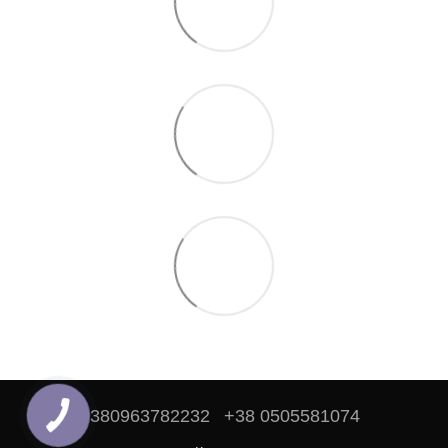
+380963782232
+38 0505581074