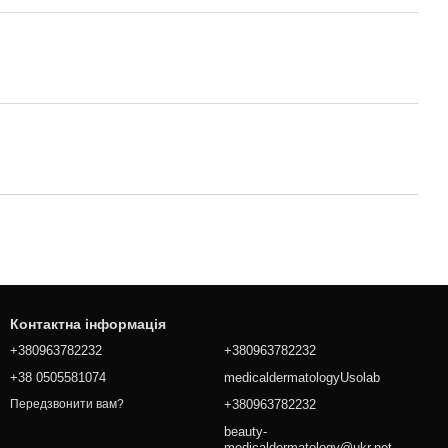
Контактна інформація
+380963782232
+380963782232
+38 0505581074
medicaldermatologyUsolab
+380963782232
Передзвонити вам?
beauty-
medicaldermatology@ukr.net