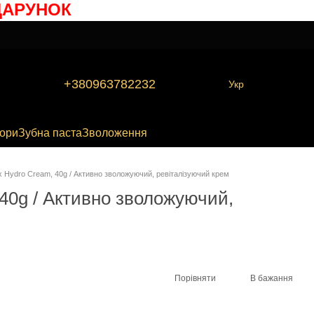
РУНОК
+380963782232
Укр
бори
Зубна паста
Зволоження
x Hydro Cream, 40g / Активно зволожуючий, ревіталізуючий крем
 40g / Активно зволожуючий,
Порівняти
В бажання