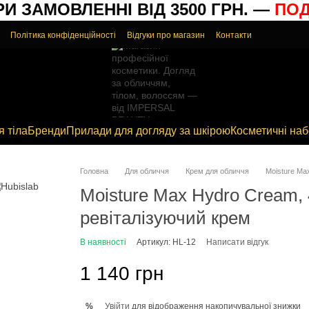
 ЗАМОВЛЕННІ ВІД 3500 ГРН. —
ПОДА
Політика конфіденційності
Відгуки про магазин
Контакти
я тіла
Бренди
Прилади для догляду за шкірою
Косметичні на
Головна
Для обличчя
Крем для обличчя
Moisture Ma
Moisture Max Hydro Cream,
ревіталізуючий крем
В наявності
Артикул: HL-12
Написати відгук
1 140 грн
Увійти
для відображення накопичувальної знижки
%