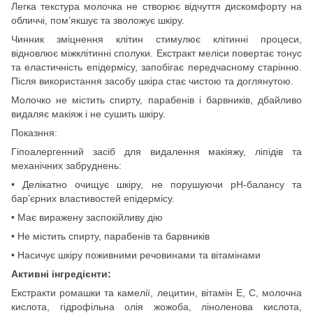
Легка текстура молочка не створює відчуття дискомфорту на
обличчі, пом’якшує та зволожує шкіру.
Чинник зміцнення клітин стимулює клітинні процеси,
відновлює міжклітинні сполуки. Екстракт меліси повертає тонус
та еластичність епідермісу, запобігає передчасному старінню.
Після використання засобу шкіра стає чистою та доглянутою.
Молочко не містить спирту, парабенів і барвників, дбайливо
видаляє макіяж і не сушить шкіру.
Показння:
Гіпоалергенний засіб для видалення макіяжу, ліпідів та
механічних забруднень:
• Делікатно очищує шкіру, не порушуючи pH-балансу та
бар’єрних властивостей епідермісу.
• Має виражену заспокійливу дію
• Не містить спирту, парабенів та барвників
• Насичує шкіру поживними речовинами та вітамінами
Активні інгредієнти:
Екстракти ромашки та камелії, лецитин, вітамін Е, С, молочна
кислота, гідрофільна олія жожоба, ліноленова кислота,