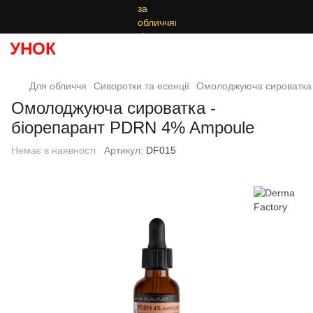
УНОК
Для обличчя
Сиворотки та есенції
Омолоджуюча сироватка 
Омолоджуюча сироватка -
біорепарант PDRN 4% Ampoule
Немає в наявності
Артикул:
DF015