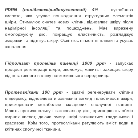
PDRN (полідезоксірибонуклеотид) 4%
- нуклеїнова
кислота, яка усуває пошкодження структурних елементів
шкіри. Стимулює синтез нових клітин, відновлює шкіру після
надімірної інсоляції та пошкоджень. Має виражену
омолоджуючу дію, покращує еластичність, розгладжує
зморшки та підтягує шкіру. Освітлює пігментні плями та усуває
запалення.
Гідролізат протеїнів пшениці 1000 ppm
- запускає
процеси регенерації шкіри, зволожує, живить і захищає шкіру
від негативного впливу навколишнього середовища
Протеоглікани 100 ppm
- здатні регенерувати клітини
епідермісу, відновлювати зовнішній вигляд і властивості шкіри,
прискорювати метаболізм складових сполучної тканини.
Мають протизапальну і загоювальну дію, прискорюють обмін
жирних кислот, даючи змогу шкірі залишатися гладенькою і
красивою. Крім того, протеоглікани регулюють вміст води в
клітинах сполучної тканини.