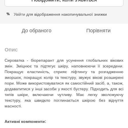
Увійти
для відображення накопичувальної знижки
%
До обраного
Порівняти
Опис
Сироватка - біорепарант для усунення глобальних вікових
змін. Зміцнює та підтягує шкіру, наповнюючи її зсередени.
Покращує еластиність, сприяє ліфтингу та розгадженню
зморшок, покращує колір та текстуру, звужує вікові розширені
пори. Може використовуватися як самостійний засіб, а, також,
додаватитися у інші засоби у якості бустеру. Підходить для всі
типів шкіри, включаючи чутливу. Має легку зволожуючу
текстуру, яка швидкло поглинається шкірою без відчуття
масності.
Активні компоненти: