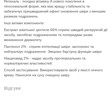
Ретиналь - похідна вітаміну А нового покоління в
ліпосомальній формі, яка має кращу стабільність та
забезпечує пришвидшений ефект оновлення шкіри з меншим
ризиком подразнень.
Інші активні компоненти:
Екстракт азіатської центели 66% сприяє швидкій регеруючій дії
засобу, запобігає подразненням та попереджає ризик
виникнення дерматиту.
Пантенол 2% - сприяє епітелізації шкіри, заспокоює та
нейтралізує подразнення. Зміцнює бар'єрну функцію шкіри.
Ніацинамід 2% - надає засобу протизапальних та
нормалізуючих властивостей.
Спосіб застосування: Використовувати засіб у якості нічного
крему. Наносити на суху очищену шкіру.
Відгуки