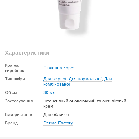
Характеристики
Країна
Південна Корея
виробник
Тип шкіри
Для жирної
,
Для нормальної
,
Для
комбінованої
Об'єм
30 мл
Застосування
Інтенсивний оновлюючий та антивіковий
крем
Використання
Для обличчя
Бренд
Derma Factory