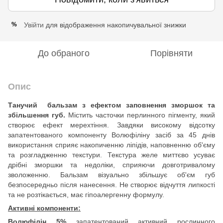
Увійти
для відображення накопичувальної знижки
%
До обраного
Порівняти
Опис
Танучий бальзам з ефектом заповнення зморшок та
збільшення губ.
Містить часточки перлинного пігменту, який
створює ефект мерехтіння. Завдяки високому відсотку
запатентованого компоненту Волюфіліну засіб за 45 днів
використання сприяє накопиченню ліпідів, наповненню об'єму
та розгладженню текстури. Текстура желе миттєво усуває
дрібні зморшки та недоліки, сприяючи довготривалому
зволоженню. Бальзам візуально збільшує об'єм губ
безпосередньо після нанесення. Не створює відчуття липкості
та не розтікається, має гіпоалергенну формулу.
Активні компоненти:
Волюфілін 5%
запатентований активний рослинного