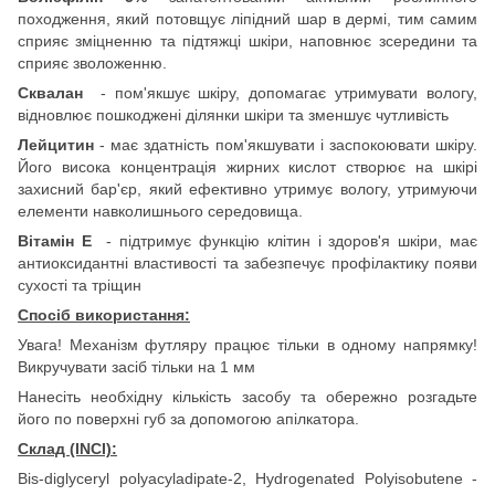
походження, який потовщує ліпідний шар в дермі, тим самим
сприяє зміцненню та підтяжці шкіри, наповнює зсередини та
сприяє зволоженню.
Сквалан
- пом'якшує шкіру, допомагає утримувати вологу,
відновлює пошкоджені ділянки шкіри та зменшує чутливість
Лейцитин
- має здатність пом'якшувати і заспокоювати шкіру.
Його висока концентрація жирних кислот створює на шкірі
захисний бар'єр, який ефективно утримує вологу, утримуючи
елементи навколишнього середовища.
Вітамін Е
- підтримує функцію клітин і здоров'я шкіри, має
антиоксидантні властивості та забезпечує профілактику появи
сухості та тріщин
Спосіб використання:
Увага! Механізм футляру працює тільки в одному напрямку!
Викручувати засіб тільки на 1 мм
Нанесіть необхідну кількість засобу та обережно розгадьте
його по поверхні губ за допомогою апілкатора.
Склад (INCI):
Bis-diglyceryl polyacyladipate-2, Hydrogenated Polyisobutene -