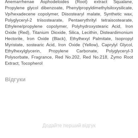
Anemarrhenae Asphodeloides (Root) extract Squalane,
Propylene glycol dibenzoate, Phenylpropyldimethylsiloxysilicate,
Vp/hexadecene copolymer, Diisostearyl malate, Synthetic wax,
Polyglyceryl-2 triisostearate, Pentaerythrityl tetraisostearate,
Ethylene/propylene copolymer, Polyhydroxystearic Acid, Iron
Oxide (Red), Titanium Dioxide, Silica, Lecithin, Disteardimonium
Hectorite, Iron Oxide (Black), Ethylhexyl Palmitate, Isopropyl
Myristate, sostearic Acid, Iron Oxide (Yellow), Caprylyl Glycol,
Ethylhexylglycerin, Propylene Carbonate, Polyglyceryl-3
Polysorbate, Fragrance, Red No.202, Red No.218, Zymo Root
Extract, Tocopherol
Відгуки
Додайте перший відгук