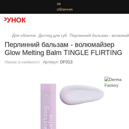
РУНОК
Для обличчя
Догляд для губ
Перлинний бальзам - волюмай
Перлинний бальзам - волюмайзер
Glow Melting Balm TINGLE FLIRTING
Немає в наявності
Артикул:
DF013