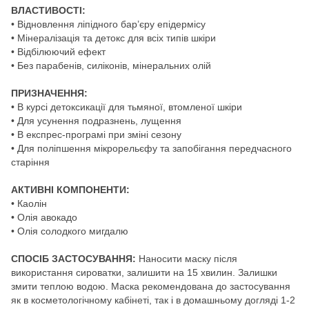
ВЛАСТИВОСТІ:
• Відновлення ліпідного бар’єру епідермісу
• Мінералiзація та детокс для всіх типів шкіри
• Відбілюючий ефект
• Без парабенів, силіконів, мінеральних олій
ПРИЗНАЧЕННЯ:
• В курсі детоксикації для тьмяної, втомленої шкіри
• Для усунення подразнень, лущення
• В експрес-програмі при зміні сезону
• Для поліпшення мікрорельєфу та запобігання передчасного
старіння
АКТИВНІ КОМПОНЕНТИ:
• Каолін
• Олія авокадо
• Олія солодкого мигдалю
СПОСІБ ЗАСТОСУВАННЯ:
Наносити маску після
використання сироватки, залишити на 15 хвилин. Залишки
змити теплою водою. Маска рекомендована до застосування
як в косметологічному кабінеті, так і в домашньому догляді 1-2