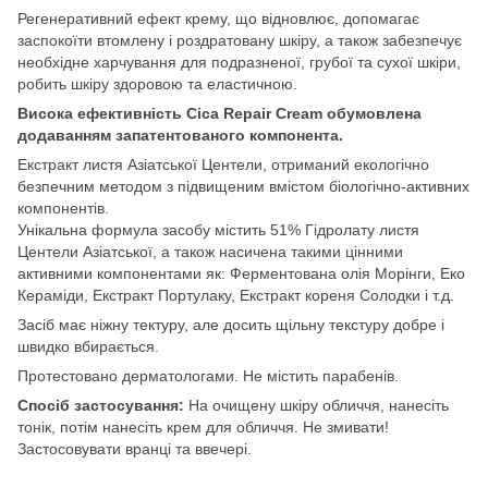
Регенеративний ефект крему, що відновлює, допомагає
заспокоїти втомлену і роздратовану шкіру, а також забезпечує
необхідне харчування для подразненої, грубої та сухої шкіри,
робить шкіру здоровою та еластичною.
Висока ефективність Cica Repair Cream обумовлена
додаванням запатентованого компонента.
Екстракт листя Азіатської Центели, отриманий екологічно
безпечним методом з підвищеним вмістом біологічно-активних
компонентів.
Унікальна формула засобу містить 51% Гідролату листя
Центели Азіатської, а також насичена такими цінними
активними компонентами як: Ферментована олія Морінги, Еко
Кераміди, Екстракт Портулаку, Екстракт кореня Солодки і т.д.
Засіб має ніжну тектуру, але досить щільну текстуру добре і
швидко вбирається.
Протестовано дерматологами. Не містить парабенів.
Спосіб застосування:
На очищену шкіру обличчя, нанесіть
тонік, потім нанесіть крем для обличчя. Не змивати!
Застосовувати вранці та ввечері.