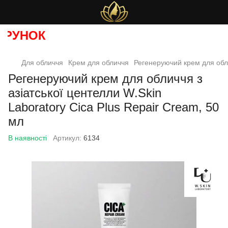
РУНОК
Для обличчя
Крем для обличчя
Регенеруючий крем для обли
Регенеруючий крем для обличчя з
азіатської центелли W.Skin
Laboratory Cica Plus Repair Cream, 50
мл
В наявності
Артикул:
6134