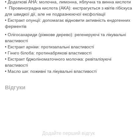
• Додаткові AHA: молочна, лимонна, яблучна та винна кислоти
• Піровиноградна кислота (AKA): екстрагується з квітів гібіскуса
для швидкої дії, але не подразнюючої ексфоліації
• Екстракт опунції: допомагає відновити активність ендогенних
ферментів
• Олігосахариди (ріжкове дерево): регенеруючі та лікувальні
властивості
• Екстракт арніки: протизапальні властивості
• Гінкго білоба: протинабрякові властивості
• Екстракт бджоліноматочного молочка: ревіталізуючі
властивості
• Масло ши: поживні та лікувальні властивості
Відгуки
Додайте перший відгук