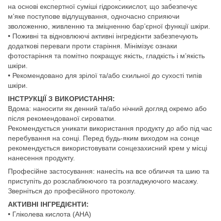
на основі експертної суміші гідроксикислот, що забезпечує
м’яке поступове відлущування, одночасно сприяючи
зволоженню, живленню та зміцненню бар’єрної функції шкіри.
• Поживні та відновлюючі активні інгредієнти забезпечують
додаткові переваги проти старіння. Мінімізує ознаки
фотостаріння та помітно покращує якість, гладкість і м’якість
шкіри.
• Рекомендовано для зрілої та/або схильної до сухості типів
шкіри.
ІНСТРУКЦІЇ З ВИКОРИСТАННЯ:
Вдома: наносити як денний та/або нічний догляд окремо або
після рекомендованої сироватки.
Рекомендується уникати використання продукту до або під час
перебування на сонці. Перед будь-яким виходом на сонце
рекомендується використовувати сонцезахисний крем у місці
нанесення продукту.
Професійне застосування: нанесіть на все обличчя та шию та
приступіть до розслаблюючого та розгладжуючого масажу.
Зверніться до професійного протоколу.
АКТИВНІ ІНГРЕДІЄНТИ:
• Гліколева кислота (AHA)