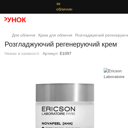
РУНОК
Для обличчя
Крем для обличчя
Розгладжуючий регенеруюч
Розгладжуючий регенеруючий крем
Немає в наявності
Артикул:
E1097