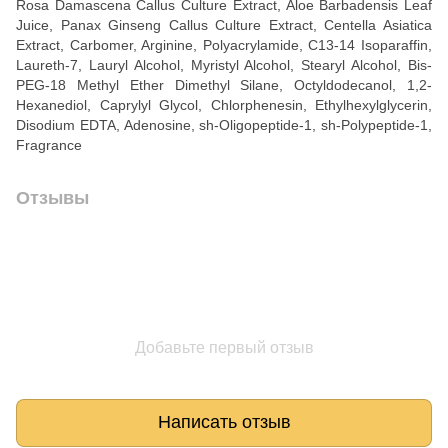
Rosa Damascena Callus Culture Extract, Aloe Barbadensis Leaf
Juice, Panax Ginseng Callus Culture Extract, Centella Asiatica
Extract, Carbomer, Arginine, Polyacrylamide, C13-14 Isoparaffin,
Laureth-7, Lauryl Alcohol, Myristyl Alcohol, Stearyl Alcohol, Bis-
PEG-18 Methyl Ether Dimethyl Silane, Octyldodecanol, 1,2-
Hexanediol, Caprylyl Glycol, Chlorphenesin, Ethylhexylglycerin,
Disodium EDTA, Adenosine, sh-Oligopeptide-1, sh-Polypeptide-1,
Fragrance
Отзывы
Добавьте первый отзыв
Написать отзыв