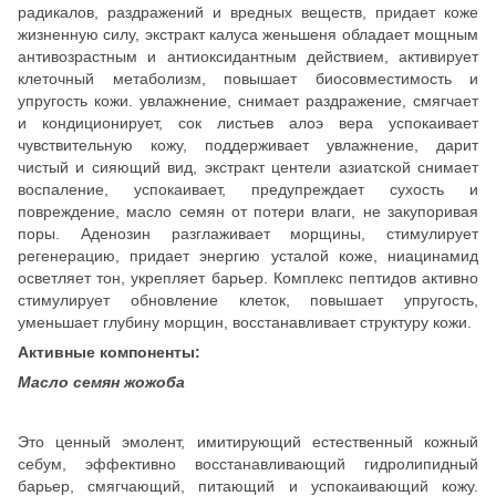
радикалов, раздражений и вредных веществ, придает коже
жизненную силу, экстракт калуса женьшеня обладает мощным
антивозрастным и антиоксидантным действием, активирует
клеточный метаболизм, повышает биосовместимость и
упругость кожи. увлажнение, снимает раздражение, смягчает
и кондиционирует, сок листьев алоэ вера успокаивает
чувствительную кожу, поддерживает увлажнение, дарит
чистый и сияющий вид, экстракт центели азиатской снимает
воспаление, успокаивает, предупреждает сухость и
повреждение, масло семян от потери влаги, не закупоривая
поры. Аденозин разглаживает морщины, стимулирует
регенерацию, придает энергию усталой коже, ниацинамид
осветляет тон, укрепляет барьер. Комплекс пептидов активно
стимулирует обновление клеток, повышает упругость,
уменьшает глубину морщин, восстанавливает структуру кожи.
Активные компоненты:
Масло семян жожоба
Это ценный эмолент, имитирующий естественный кожный
себум, эффективно восстанавливающий гидролипидный
барьер, смягчающий, питающий и успокаивающий кожу.