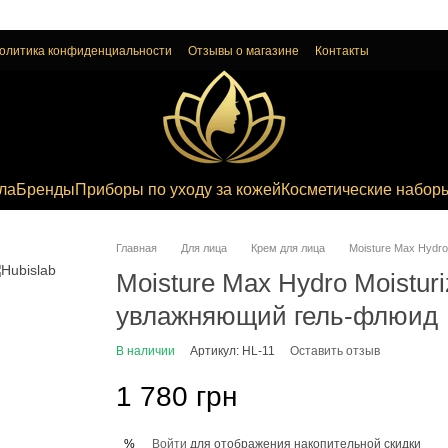
олитика конфиденциальности
Отзывы о магазине
Контакты
ла
Бренды
Приборы по уходу за кожей
Косметические набор
Главная
Для лица
Крем для лица
Moisture Max Hydro
Moisture Max Hydro Moisturi
увлажняющий гель-флюид
В наличии
Артикул: HL-11
Оставить отзыв
1 780 грн
Войти
для отображения накопительной скидки
%