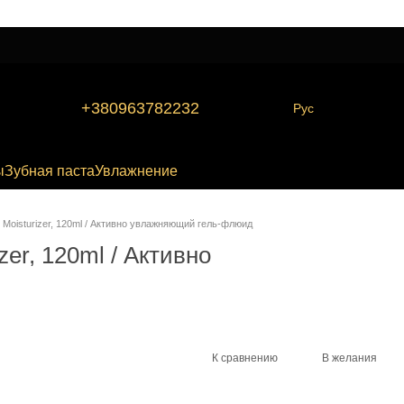
+380963782232
Рус
ы
Зубная паста
Увлажнение
 Moisturizer, 120ml / Активно увлажняющий гель-флюид
zer, 120ml / Активно
К сравнению
В желания