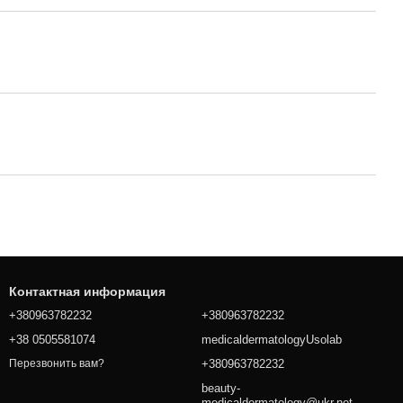
Контактная информация
+380963782232
+380963782232
+38 0505581074
medicaldermatologyUsolab
+380963782232
Перезвонить вам?
beauty-
medicaldermatology@ukr.net