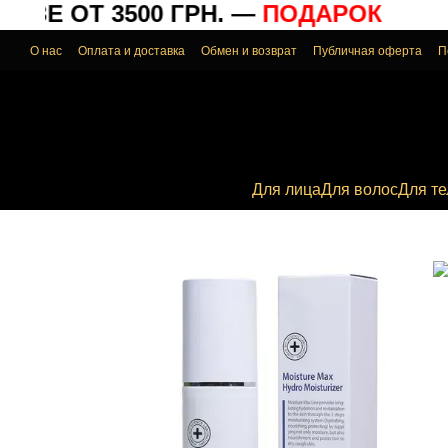
ЗЕ ОТ 3500 ГРН. —
ПОДАРОК
Перейти к основному контенту
О нас
Оплата и доставка
Обмен и возврат
Публичная оферта
П
Для лица
Для волос
Для те