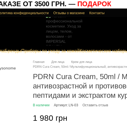
АЗЕ ОТ 3500 ГРН. —
ПОДАРОК
олитика конфиденциальности
Отзывы о магазине
Контакты
ла
Бренды
Приборы по уходу за кожей
Косметические набор
Главная
Для лица
Крем для лица
PDRN Cura Cream, 50ml / Мультифункциональный, антивозрастн
PDRN Cura Cream, 50ml / 
антивозрастной и противо
пептидами и экстрактом ку
В наличии
Артикул: LN-03
Оставить отзыв
1 980 грн