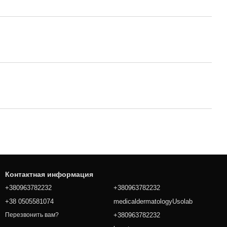
Контактная информация
+380963782232
+380963782232
+38 0505581074
medicaldermatologyUsolab
+380963782232
Перезвонить вам?