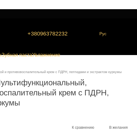
+380963782232
Рус
ы
Зубная паста
Увлажнение
ой и противовоспалительный крем с ПДРН, пептидами и экстрактом куркумы
Мультифункциональный,
воспалительный крем с ПДРН,
ркумы
К сравнению
В желания