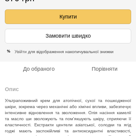
Купити
Замовити швидко
Увійти
для відображення накопичувальної знижки
%
До обраного
Порівняти
Опис
Ультрапоживний крем для атопічної, сухої та пошкодженої
шкіри, зокрема через механічні або хімічні впливи, забезпечує
інтенсивне відновлення та зволоження. Олія насіння камелії
та масло ши зволожують та пом'якшують шкіру, сприяючи її
еластичності. Екстракти центели азіатської, солодки та ягід
годжі мають заспокійливі та антиоксидантні властивості,