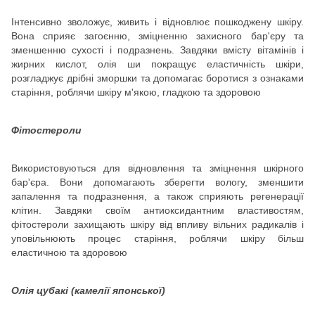
Інтенсивно зволожує, живить і відновлює пошкоджену шкіру.
Вона сприяє загоєнню, зміцненню захисного бар'єру та
зменшенню сухості і подразнень. Завдяки вмісту вітамінів і
жирних кислот, олія ши покращує еластичність шкіри,
розгладжує дрібні зморшки та допомагає боротися з ознаками
старіння, роблячи шкіру м'якою, гладкою та здоровою
Фітостероли
Використовуються для відновлення та зміцнення шкірного
бар'єра. Вони допомагають зберегти вологу, зменшити
запалення та подразнення, а також сприяють регенерації
клітин. Завдяки своїм антиоксидантним властивостям,
фітостероли захищають шкіру від впливу вільних радикалів і
уповільнюють процес старіння, роблячи шкіру більш
еластичною та здоровою
Олія цубакі (камелії японської)