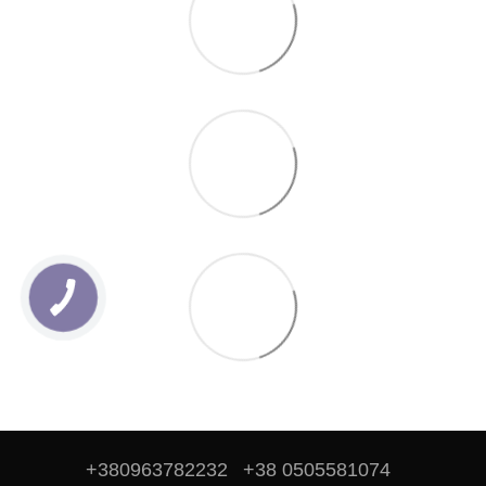
+380963782232
+38 0505581074