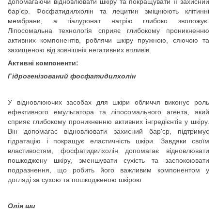
допомагаючи відновлювати шкіру та покращувати її захисний
бар'єр. Фосфатидилхолін та лецитин зміцнюють клітинні
мембрани, а гіалуронат натрію глибоко зволожує.
Ліпосомальна технологія сприяє глибокому проникненню
активних компонентів, роблячи шкіру пружною, сяючою та
захищеною від зовнішніх негативних впливів.
Активні компоненти:
Гідрогенізований фосфатидилхолін
У відновлюючих засобах для шкіри обличчя виконує роль
ефективного емульгатора та ліпосомального агента, який
сприяє глибокому проникненню активних інгредієнтів у шкіру.
Він допомагає відновлювати захисний бар'єр, підтримує
гідратацію і покращує еластичність шкіри. Завдяки своїм
властивостям, фосфатидилхолін допомагає відновлювати
пошкоджену шкіру, зменшувати сухість та заспокоювати
подразнення, що робить його важливим компонентом у
догляді за сухою та пошкодженою шкірою
Олія ши