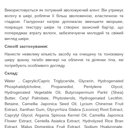
Використовується як потужний зволожуючий агент. Він утримує
вологу в шкірі, роблячи її більш зволоженою, еластичною та
гладкою. Гіалуронат натрію допомагає зменшити зморшки,
покращує текстуру шкіри та створює захисний бар'єр, що
попереджає втрату вологи, забезпечуючи молодий та свіжий
вигляд шкіри.
Спосіб застосування:
Нанести невелику кількість засобу на очищену та тонізовану
шкіру зранку та/або ввечері на обличчя та ділянки тіла, які
потребують особливого догляду.
Склад:
Water , Caprylic/Capric Triglyceride, Glycerin, Hydrogenated
Phosphatidylcholine, Propanediol, Pentylene Glycol,
Hydrogenated Vegetable Oil, Butyrospermum Parkii (Shea)
Butter, Cetyl Palmitate, Phytosterols, Hydrogenated Lecithin,
Betaine, Camellia Japonica Seed Oil, Lycium Chinense Fruit
Extract, Xanthan Gum, Glycyrrhiza Glabra (Licorice) Root Extract,
Caprylyl Glycol, Argania Spinosa Kernel Oil, Camellia Japonica
Flower Extract, Centella Asiatica Extract, Hydrolyzed Rice Bran
Extract, Malus Domestica Fruit Extract, Sodium Hyaluronate,