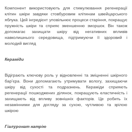
Компонент використовують для стимулювання регенерації
клітин шкіри завдяки стовбуровим клітинам швейцарського
яблука. Цей інгредієнт уповільнює процеси старіння, покращує
пружність шкіри та сприяє зменшенню зморшок. Він також
допомагає захищати шкіру від негативних впливів
навколишнього середовища, підтримуючи її здоровий і
молодий вигляд
Кераміди
Відіграють ключову роль у відновленні та зміцненні шкірного
бар'єра. Вони допомагають утримувати вологу, захищаючи
шкіру від сухості та подразнень. Кераміди сприяють
регенерації пошкоджених ділянок, покращують еластичність і
захищають від впливу зовнішніх факторів. Це робить їх
незамінними для догляду за сухою, чутливою та зрілою
шкірою
Гіалуронат натрію