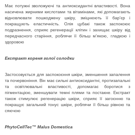
Має потужні зволожуючі та антиоксидантні властивості. Вона
насичена жирними кислотами та вітамінами, які допомагають
відновлювати пошкоджену шкіру, зміцнюють її бар'єр і
покращують еластичність. Олія цубакі також заспокоює
подразнення, сприяє регенерації клітин і захищає шкіру від
передчасного старіння, роблячи її більш м'якою, гладкою і
здоровою
Екстракт кореня голої солодки
Застосовується для заспокоєння шкіри, зменшення запалення
та почервоніння. Він має сильні антиоксидантні, протизапальні
та освітлювальні властивості, допомагає боротися з
пігментацією, зменшувати темні плями та постакне. Екстракт
також стимулює регенерацію шкіри, сприяє її загоєнню та
покращує загальний тонус шкіри, роблячи її більш рівною та
сяючою
PhytoCellTec™ Malus Domestica