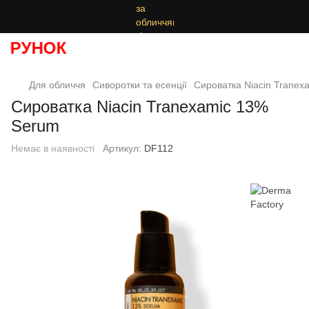
РУНОК
Для обличчя
Сиворотки та есенції
Сироватка Niacin Tranex
Сироватка Niacin Tranexamic 13%
Serum
Немає в наявності
Артикул:
DF112