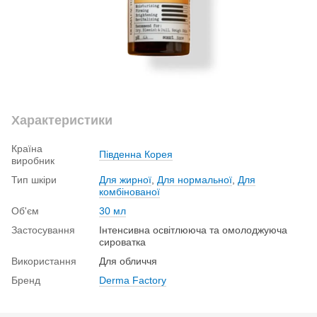
Характеристики
Країна
Південна Корея
виробник
Тип шкіри
Для жирної
,
Для нормальної
,
Для
комбінованої
Об'єм
30 мл
Застосування
Інтенсивна освітлююча та омолоджуюча
сироватка
Використання
Для обличчя
Бренд
Derma Factory