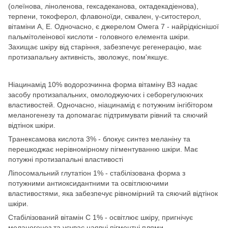
(олеїнова, ліноленова, гексадеканова, октадекадіенова),
терпени, токоферол, флавоноїди, сквален, γ-ситостерол,
вітаміни А, Е. Одночасно, є джерелом Омега 7 - найрідкіснішої
пальмітолеінової кислоти - головного елемента шкіри.
Захищає шкіру від старіння, забезпечує регенерацію, має
протизапальну активність, зволожує, пом'якшує.
Ніацинамід 10% водорозчинна форма вітаміну В3 надає
засобу протизапальних, омолоджуючих і себорегулюючих
властивостей. Одночасно, ніацинамід є потужним інгібітором
меланогенезу та допомагає підтримувати рівний та сяючий
відтінок шкіри.
Транексамова кислота 3% - блокує синтез меланіну та
перешкоджає нерівномірному пігментуванню шкіри. Має
потужні протизапальні властивості
Ліпосомальний глутатіон 1% - стабілізована форма з
потужними антиоксидантними та освітлюючими
властивостями, яка забезпечує рівномірний та сяючий відтінок
шкіри.
Стабілізований вітамін С 1% - освітлює шкіру, пригнічує
меланогенез та усуває наявні пігментні плями.