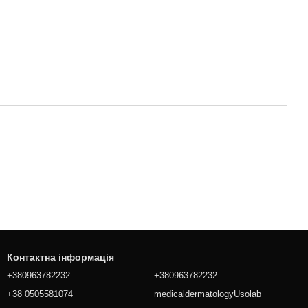
Контактна інформація
+380963782232
+380963782232
+38 0505581074
medicaldermatologyUsolab