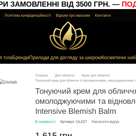
 ЗАМОВЛЕННІ ВІД 3500 ГРН. —
ПОДА
Політика конфіденційності
Відгуки про магазин
Контакти
я тіла
Бренди
Прилади для догляду за шкірою
Косметичні на
Головна
Для обличчя
Крем для обличчя
Тонуючий крем для обличчя зі зволожуючими, омолоджуючими та
Тонуючий крем для обличчя
омолоджуючими та відновл
Intensive Blemish Balm
В наявності
Артикул: UL027
Написати відгук
1 615 грн