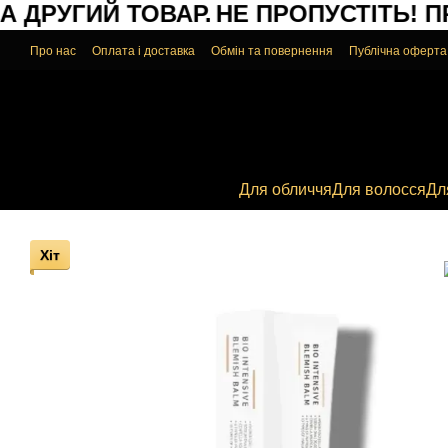
ДРУГИЙ ТОВАР.
НЕ ПРОПУСТІТЬ!
ПРИ
Перейти до основного контенту
Про нас
Оплата і доставка
Обмін та повернення
Публічна оферта
Для обличчя
Для волосся
Дл
Хіт