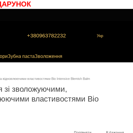
РУНОК
+380963782232
Укр
бори
Зубна паста
Зволоження
 відновлюючими властивостями Bio Intensive Blemish Balm
 зі зволожуючими,
юючими властивостями Bio
Порівняти
В бажання