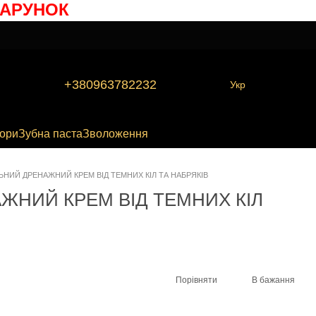
РУНОК
+380963782232
Укр
бори
Зубна паста
Зволоження
НИЙ ДРЕНАЖНИЙ КРЕМ ВІД ТЕМНИХ КІЛ ТА НАБРЯКІВ
НИЙ КРЕМ ВІД ТЕМНИХ КІЛ
Порівняти
В бажання