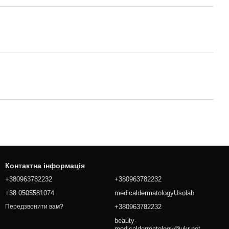
Контактна інформація
+380963782232
+380963782232
+38 0505581074
medicaldermatologyUsolab
+380963782232
Передзвонити вам?
beauty-
medicaldermatology@ukr.net