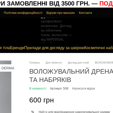
ЗАМОВЛЕННІ ВІД 3500 ГРН. —
ПОДА
Політика конфіденційності
Відгуки про магазин
Контакти
я тіла
Бренди
Прилади для догляду за шкірою
Косметичні на
Головна
Для обличчя
Догляд для очей
ВОЛОЖУВАЛЬ
ВОЛОЖУВАЛЬНИЙ ДРЕНАЖ
ТА НАБРЯКІВ
В наявності
Артикул: 508
Написати відгук
600 грн
Увійти
для відображення накопичувальної знижки
%