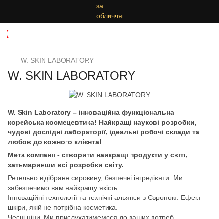
О
W. SKIN LABORATORY
W. SKIN LABORATORY
W. Skin Laboratory – інноваційна функціональна
корейська космецевтика! Найкращі наукові розробки,
чудові дослідні лабораторії, ідеальні робочі склади та
любов до кожного клієнта!
Мета компанії - створити найкращі продукти у світі,
затьмаривши всі розробки світу.
Ретельно відібране сировину, безпечні інгредієнти. Ми
забезпечимо вам найкращу якість.
Інноваційні технології та технічні альянси з Європою. Ефект
шкіри, якій не потрібна косметика.
Чесні ціни. Ми прислухатимемося до ваших потреб.