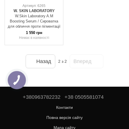
Артикул: 6265
W. SKIN LABORATORY
W.Skin Laboratory A.M
Boosting Serum / Сироватка
для обличчя проти пігментації
1 550 грн
Немає в наявності
Назад
Вперед
2
з 2
+380963782232
+38 0505581074
Контакти
Повна версія сайту
Мапа сайту