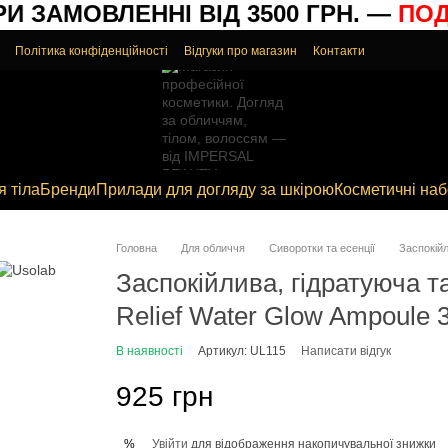
 ЗАМОВЛЕННІ ВІД 3500 ГРН. —
ПОДА
Політика конфіденційності
Відгуки про магазин
Контакти
я тіла
Бренди
Прилади для догляду за шкірою
Косметичні на
Головна
Для обличчя
Сиворотки та есенції
Заспокійл
Заспокійлива, гідратуюча т
Relief Water Glow Ampoule 
В наявності
Артикул: UL115
Написати відгук
925 грн
Увійти
для відображення накопичувальної знижки
%