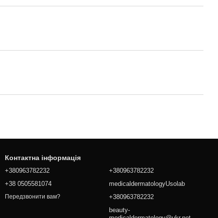
Контактна інформація
+380963782232
+380963782232
+38 0505581074
medicaldermatologyUsolab
+380963782232
Передзвонити вам?
beauty-
medicaldermatology@ukr.net