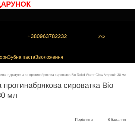
РУНОК
+380963782232
Укр
бори
Зубна паста
Зволоження
ива, гідратуюча та протинабрякова сироватка Bio Relief Water Glow Ampoule 30 мл
а протинабрякова сироватка Bio
30 мл
Порівняти
В бажання