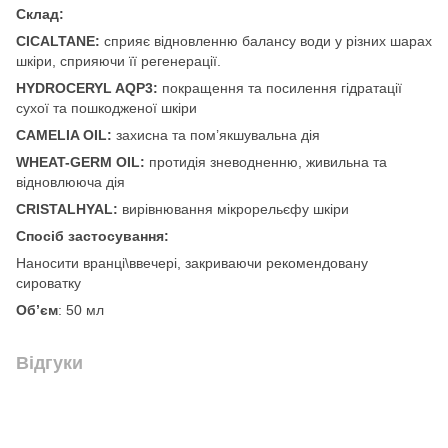
Склад:
CICALTANE:
сприяє відновленню балансу води у різних шарах
шкіри, сприяючи її регенерації.
HYDROCERYL AQP3:
покращення та посилення гідратації
сухої та пошкодженої шкіри
CAMELIA OIL:
захисна та пом’якшувальна дія
WHEAT-GERM OIL:
протидія зневодненню, живильна та
відновлююча дія
CRISTALHYAL:
вирівнювання мікрорельєфу шкіри
Спосіб застосування:
Наносити вранці\ввечері, закриваючи рекомендовану
сироватку
Об’єм
: 50 мл
Відгуки