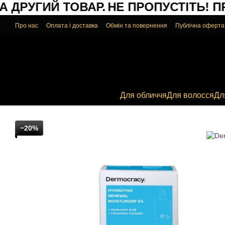
ДРУГИЙ ТОВАР.
НЕ ПРОПУСТІТЬ!
ПРИ
Перейти до основного контенту
Про нас
Оплата і доставка
Обмін та повернення
Публічна оферта
Для обличчя
Для волосся
Дл
−20%