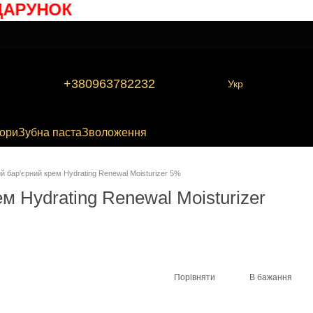
РУНОК
+380963782232
Укр
бори
Зубна паста
Зволоження
 бар'єрний крем Hydrating Renewal Moisturizer 5%
 Hydrating Renewal Moisturizer
Порівняти
В бажання