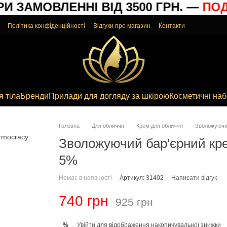
 ЗАМОВЛЕННІ ВІД 3500 ГРН. —
ПОДА
Політика конфіденційності
Відгуки про магазин
Контакти
я тіла
Бренди
Прилади для догляду за шкірою
Косметичні на
Головна
Для обличчя
Крем для обличчя
Зволожуючий
Зволожуючий бар'єрний крем
5%
Немає в наявності
Артикул: 31402
Написати відгук
740 грн
925 грн
Увійти
для відображення накопичувальної знижки
%