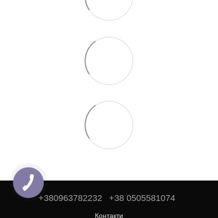
+380963782232
+38 0505581074
Контакти