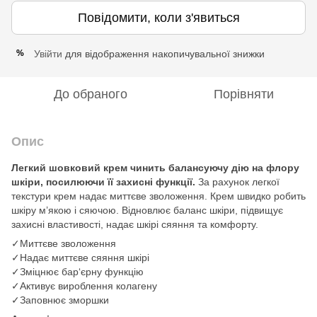
Повідомити, коли з'явиться
Увійти
для відображення накопичувальної знижки
%
До обраного
Порівняти
Опис
Легкий шовковий крем чинить балансуючу дію на флору
шкіри, посилюючи її захисні функції.
За рахунок легкої
текстури крем надає миттєве зволоження. Крем швидко робить
шкіру м’якою і сяючою. Відновлює баланс шкіри, підвищує
захисні властивості, надає шкірі сяяння та комфорту.
✓Миттєве зволоження
✓Надає миттєве сяяння шкірі
✓Зміцнює бар‘єрну функцію
✓Активує вироблення колагену
✓Заповнює зморшки