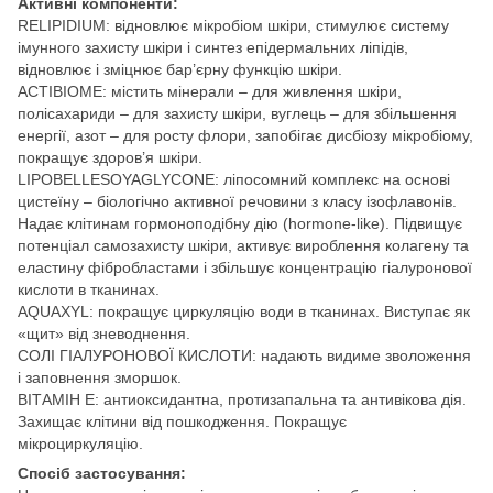
Активні компоненти:
RELIPIDIUM: відновлює мікробіом шкіри, стимулює систему
імунного захисту шкіри і синтез епідермальних ліпідів,
відновлює і зміцнює бар’єрну функцію шкіри.
ACTIBIOME: містить мінерали – для живлення шкіри,
полісахариди – для захисту шкіри, вуглець – для збільшення
енергії, азот – для росту флори, запобігає дисбіозу мікробіому,
покращує здоров’я шкіри.
LIPOBELLESOYAGLYCONE: ліпосомний комплекс на основі
цистеїну – біологічно активної речовини з класу ізофлавонів.
Надає клітинам гормоноподібну дію (hormone-like). Підвищує
потенціал самозахисту шкіри, активує вироблення колагену та
еластину фібробластами і збільшує концентрацію гіалуронової
кислоти в тканинах.
AQUAXYL: покращує циркуляцію води в тканинах. Виступає як
«щит» від зневоднення.
СОЛІ ГІАЛУРОНОВОЇ КИСЛОТИ: надають видиме зволоження
і заповнення зморшок.
ВІТАМІН Е: антиоксидантна, протизапальна та антивікова дія.
Захищає клітини від пошкодження. Покращує
мікроциркуляцію.
Спосіб застосування: