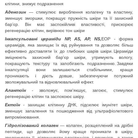
клітини, знижує подразнення
Аденозин
— стимулює вироблення колагену та еластину,
зменшує зморшки, покращує пружність шкіри та її захисний
бар’єр. Він має заспокійливі властивості, прискорює
регенерацію клітин, вирівнює тон шкіри
Інкапсульовані цераміди NP, AS, AP, NS,
EOP - форма
церамідів, яка захищає їх від руйнування та дозволяє більш
ефективно доставляти їх до глибоких шарів шкіри. Цераміди
зміцнюють захисний бар'єр шкіри, утримують вологу,
покращують текстуру та запобігають подразненню. Завдяки
інкапсуляції вони залишаються стабільними, краще
проникають і діють довше, забезпечуючи потужний
зволожувальний та відновлювальний ефект.
Алантоїн
- зволожує, пом'якшує, загоює, стимулює
регенерацію клітин та заспокоює шкіру.
Ектоїн
- захищає клітинну ДНК, підсилює імунітет шкіри,
зменшує запалення та пошкодження від ультрафіолетового
випромінювання.
Гідролізований колаген
— колаген, розщеплений на дрібні
пептиди, що дозволяє йому краще проникати в шкіру,
зволожувати її, підвищувати еластичність і пружність, а також