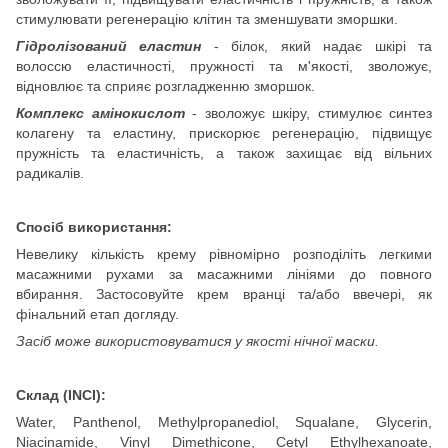
стимулювати регенерацію клітин та зменшувати зморшки.
Гідролізований еластин
- білок, який надає шкірі та
волоссю еластичності, пружності та м'якості, зволожує,
відновлює та сприяє розгладженню зморшок.
Комплекс амінокислот
- зволожує шкіру, стимулює синтез
колагену та еластину, прискорює регенерацію, підвищує
пружність та еластичність, а також захищає від вільних
радикалів.
Спосіб використання:
Невелику кількість крему рівномірно розподіліть легкими
масажними рухами за масажними лініями до повного
вбирання. Застосовуйте крем вранці та/або ввечері, як
фінальний етап догляду.
Засіб може використовуватися у якості нічної маски
.
Склад (INCI)
:
Water, Panthenol, Methylpropanediol, Squalane, Glycerin,
Niacinamide, Vinyl Dimethicone, Cetyl Ethylhexanoate,