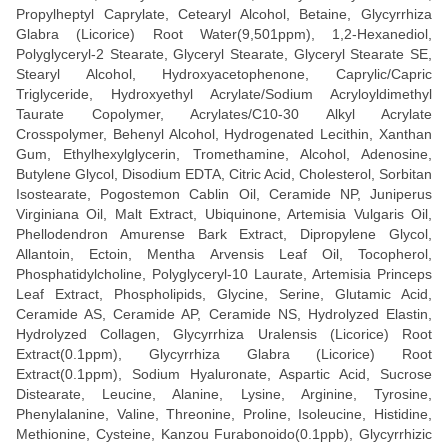
Propylheptyl Caprylate, Cetearyl Alcohol, Betaine, Glycyrrhiza
Glabra (Licorice) Root Water(9,501ppm), 1,2-Hexanediol,
Polyglyceryl-2 Stearate, Glyceryl Stearate, Glyceryl Stearate SE,
Stearyl Alcohol, Hydroxyacetophenone, Caprylic/Capric
Triglyceride, Hydroxyethyl Acrylate/Sodium Acryloyldimethyl
Taurate Copolymer, Acrylates/C10-30 Alkyl Acrylate
Crosspolymer, Behenyl Alcohol, Hydrogenated Lecithin, Xanthan
Gum, Ethylhexylglycerin, Tromethamine, Alcohol, Adenosine,
Butylene Glycol, Disodium EDTA, Citric Acid, Cholesterol, Sorbitan
Isostearate, Pogostemon Cablin Oil, Ceramide NP, Juniperus
Virginiana Oil, Malt Extract, Ubiquinone, Artemisia Vulgaris Oil,
Phellodendron Amurense Bark Extract, Dipropylene Glycol,
Allantoin, Ectoin, Mentha Arvensis Leaf Oil, Tocopherol,
Phosphatidylcholine, Polyglyceryl-10 Laurate, Artemisia Princeps
Leaf Extract, Phospholipids, Glycine, Serine, Glutamic Acid,
Ceramide AS, Ceramide AP, Ceramide NS, Hydrolyzed Elastin,
Hydrolyzed Collagen, Glycyrrhiza Uralensis (Licorice) Root
Extract(0.1ppm), Glycyrrhiza Glabra (Licorice) Root
Extract(0.1ppm), Sodium Hyaluronate, Aspartic Acid, Sucrose
Distearate, Leucine, Alanine, Lysine, Arginine, Tyrosine,
Phenylalanine, Valine, Threonine, Proline, Isoleucine, Histidine,
Methionine, Cysteine, Kanzou Furabonoido(0.1ppb), Glycyrrhizic