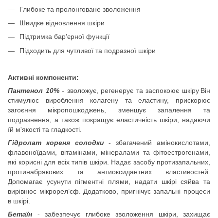
Глибоке та пролонговане зволоження
Швидке відновлення шкіри
Підтримка бар’єрної функції
Підходить для чутливої та подразної шкіри
Активні компоненти:
Пантенол 10%
- зволожує, регенерує та заспокоює шкіру Він
стимулює вироблення колагену та еластину, прискорює
загоєння мікропошкоджень, зменшує запалення та
подразнення, а також покращує еластичність шкіри, надаючи
їй м'якості та гладкості.
Гідролат кореня солодки
- збагачений амінокислотами,
флавоноїдами, вітамінами, мінералами та фітоестрогенами,
які корисні для всіх типів шкіри. Надає засобу протизапальних,
протинабрякових та антиоксидантних властивостей.
Допомагає усунути пігментні плями, надати шкірі сяйва та
вирівнює мікрорел’єф. Додатково, пригнічує запальні процеси
в шкірі.
Бетаїн
- забезпечує глибоке зволоження шкіри, захищає