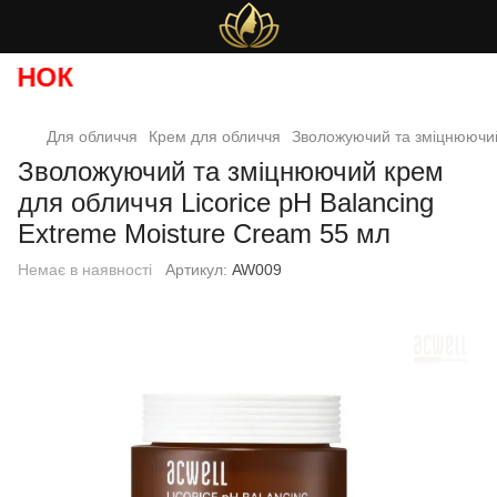
НОК
Для обличчя
Крем для обличчя
Зволожуючий та зміцнюючий 
Зволожуючий та зміцнюючий крем
для обличчя Licorice pH Balancing
Extreme Moisture Cream 55 мл
Немає в наявності
Артикул:
AW009