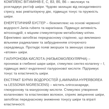
КОМПЛЕКС ВІТАМІНІВ Е, С, В3, В5, В6 – зволожує та
розгладжує рел’єф шкіри. Чудово захищає від оксидативного
стресу, має ревіталізуючу дію, підвищує тонус та пружність
шкіри.
ЕНЕРГЕТИЧНИЙ БУСТЕР – біокомплекс на основі червоної
водорості Jania rubens та карагінана. Підвищує активність
мітохондрій, є міцним стимулятором метаболізму клітин.
Ефективно запобігає передчасному старінню, що викликано
вільними радикалами та забрудненням оточуючого
середовища. Протидіє появі зморшок та зменшує ознаки
«втоми» шкіри.
ГІАЛУРОНОВА КИСЛОТА (НИЗЬКОМОЛЕКУЛЯРНА) –
проникає в глибинні шари шкіри, стимулює синтез колагену – І,
підвищує вміст ендогенної гіалуронової кислоти. Підтримує
тонус та еластичність шкіри.
ЕКСТРАКТ БУРИХ ВОДОРОСТЕЙ (LAMINARIA HYPERBOREA
та LESSONIA NIGRESCENS) – містить олігосахариди,
глюкуронову та мануронову кислоти. Стимулює утворення
колагенових та еластинових волокон, сприяє зміцненню шкіри,
запобігає передчасному зниженню тонусу шкіри та втраті
еластичності.