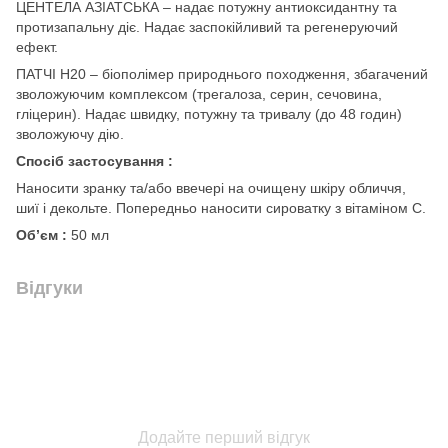
ЦЕНТЕЛА АЗІАТСЬКА – надає потужну антиоксидантну та
протизапальну діє. Надає заспокійливий та регенеруючий
ефект.
ПАТЧІ Н20 – біополімер природнього походження, збагачений
зволожуючим комплексом (трегалоза, серин, сечовина,
гліцерин). Надає швидку, потужну та тривалу (до 48 годин)
зволожуючу дію.
Спосіб застосування :
Наносити зранку та/або ввечері на очищену шкіру обличчя,
шиї і декольте. Попередньо наносити сироватку з вітаміном С.
Об’єм :
50 мл
Відгуки
Додайте перший відгук