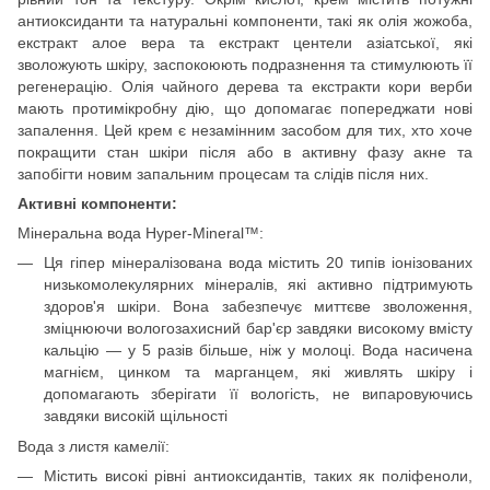
антиоксиданти та натуральні компоненти, такі як олія жожоба,
екстракт алое вера та екстракт центели азіатської, які
зволожують шкіру, заспокоюють подразнення та стимулюють її
регенерацію. Олія чайного дерева та екстракти кори верби
мають протимікробну дію, що допомагає попереджати нові
запалення. Цей крем є незамінним засобом для тих, хто хоче
покращити стан шкіри після або в активну фазу акне та
запобігти новим запальним процесам та слідів після них.
Активні компоненти:
Мінеральна вода Hyper-Mineral™:
Ця гіпер мінералізована вода містить 20 типів іонізованих
низькомолекулярних мінералів, які активно підтримують
здоров'я шкіри. Вона забезпечує миттєве зволоження,
зміцнюючи вологозахисний бар'єр завдяки високому вмісту
кальцію — у 5 разів більше, ніж у молоці. Вода насичена
магнієм, цинком та марганцем, які живлять шкіру і
допомагають зберігати її вологість, не випаровуючись
завдяки високій щільності
Вода з листя камелії:
Містить високі рівні антиоксидантів, таких як поліфеноли,