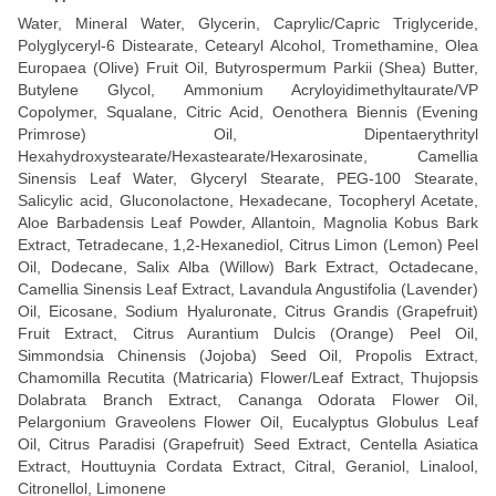
Water, Mineral Water, Glycerin, Caprylic/Capric Triglyceride,
Polyglyceryl-6 Distearate, Cetearyl Alcohol, Tromethamine, Olea
Europaea (Olive) Fruit Oil, Butyrospermum Parkii (Shea) Butter,
Butylene Glycol, Ammonium Acryloyidimethyltaurate/VP
Copolymer, Squalane, Citric Acid, Oenothera Biennis (Evening
Primrose) Oil, Dipentaerythrityl
Hexahydroxystearate/Hexastearate/Hexarosinate, Camellia
Sinensis Leaf Water, Glyceryl Stearate, PEG-100 Stearate,
Salicylic acid, Gluconolactone, Hexadecane, Tocopheryl Acetate,
Aloe Barbadensis Leaf Powder, Allantoin, Magnolia Kobus Bark
Extract, Tetradecane, 1,2-Hexanediol, Citrus Limon (Lemon) Peel
Oil, Dodecane, Salix Alba (Willow) Bark Extract, Octadecane,
Camellia Sinensis Leaf Extract, Lavandula Angustifolia (Lavender)
Oil, Eicosane, Sodium Hyaluronate, Citrus Grandis (Grapefruit)
Fruit Extract, Citrus Aurantium Dulcis (Orange) Peel Oil,
Simmondsia Chinensis (Jojoba) Seed Oil, Propolis Extract,
Chamomilla Recutita (Matricaria) Flower/Leaf Extract, Thujopsis
Dolabrata Branch Extract, Cananga Odorata Flower Oil,
Pelargonium Graveolens Flower Oil, Eucalyptus Globulus Leaf
Oil, Citrus Paradisi (Grapefruit) Seed Extract, Centella Asiatica
Extract, Houttuynia Cordata Extract, Citral, Geraniol, Linalool,
Citronellol, Limonene