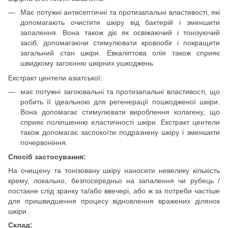
Має потужні антисептичні та протизапальні властивості, які
допомагають очистити шкіру від бактерій і зменшити
запалення. Вона також діє як освіжаючий і тонізуючий
засіб, допомагаючи стимулювати кровообіг і покращити
загальний стан шкіри. Евкаліптова олія також сприяє
швидкому загоєнню шкірних ушкоджень
Екстракт центели азіатської:
має потужні загоювальні та протизапальні властивості, що
робить її ідеальною для регенерації пошкодженої шкіри.
Вона допомагає стимулювати вироблення колагену, що
сприяє поліпшенню еластичності шкіри. Екстракт центели
також допомагає заспокоїти подразнену шкіру і зменшити
почервоніння.
Спосіб застосування:
На очищену та тонізовану шкіру наносити невелику кількість
крему, локально, безпосередньо на запалення чи рубець /
постакне слід зранку та/або ввечері, або ж за потреби частіше
для пришвидшення процесу відновлення вражених ділянок
шкіри.
Склад: