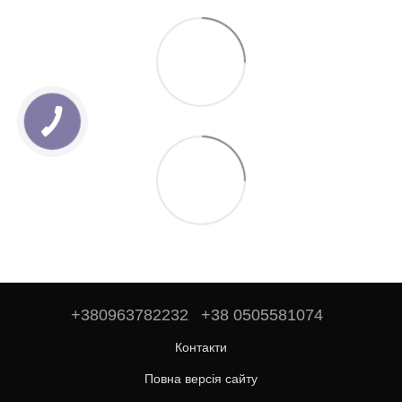
+380963782232
+38 0505581074
Контакти
Повна версія сайту