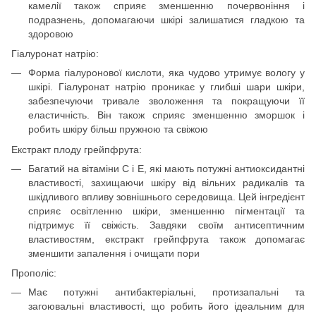
камелії також сприяє зменшенню почервоніння і
подразнень, допомагаючи шкірі залишатися гладкою та
здоровою
Гіалуронат натрію:
Форма гіалуронової кислоти, яка чудово утримує вологу у
шкірі. Гіалуронат натрію проникає у глибші шари шкіри,
забезпечуючи тривале зволоження та покращуючи її
еластичність. Він також сприяє зменшенню зморшок і
робить шкіру більш пружною та свіжою
Екстракт плоду грейпфрута:
Багатий на вітаміни С і Е, які мають потужні антиоксидантні
властивості, захищаючи шкіру від вільних радикалів та
шкідливого впливу зовнішнього середовища. Цей інгредієнт
сприяє освітленню шкіри, зменшенню пігментації та
підтримує її свіжість. Завдяки своїм антисептичним
властивостям, екстракт грейпфрута також допомагає
зменшити запалення і очищати пори
Прополіс:
Має потужні антибактеріальні, протизапальні та
загоювальні властивості, що робить його ідеальним для