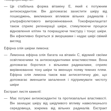
Це стабільна форма вітаміну Е, який є потужним
антиоксидантом. Він допомагає захистити шкіру від
пошкоджень, викликаних впливом вільних радикалів і
ультрафіолетового випромінювання. Токоферилацетат
також сприяє регенерації шкіри, стимулюючи процеси
відновлення клітин та покращуючи текстуру і тонус шкіри.
Він ефективно бореться зі зморшками і надає шкірі свіжий
вигляд
Ефірна олія шкірки лимона:
Лимонна ефірна олія багата на вітамін С, відомий своїми
освітлюючими та антиоксидантними властивостями. Вона
допомагає боротися з вільними радикалами, сприяє
вирівнюванню тону шкіри та зменшує появу темних плям.
Ефірна олія лимона також має антисептичну дію, що
допомагає зменшити запалення і підтримувати чистоту
шкіри
Екстракт листя камелії:
Має потужні антиоксидантні та протизапальні властивості.
Він захищає шкіру від шкідливого впливу навколишнього
середовища, зокрема від вільних радикалів. Екстракт