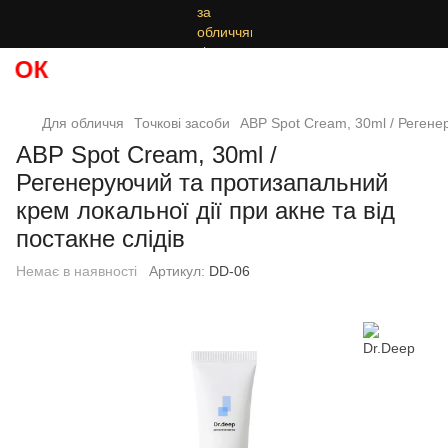
Для обличчя
Точкові засоби
ABP Spot Cream, 30ml / Регенер
ABP Spot Cream, 30ml /
Регенеруючий та протизапальний
крем локальної дії при акне та від
постакне слідів
Немає в наявності
Артикул:
DD-06