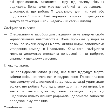
які допомагають захистити шкіру від впливу вільних
радикалів. Вона також має заспокійливі та протизапальні
властивості, що робить її ідеальною для чутливої або
подразненої шкіри. Цей інгредієнт сприяє покращенню
тонусу та текстури шкіри, надаючи їй свіжий вигляд
Саліцилова кислота:
Є ефективним засобом для лікування акне завдяки своїм
кератолітичним властивостям. Вона проникає у пори та
розчиняє зайвий себум і мертві клітини шкіри, запобігаючи
утворенню комедонів і запалень. Крім того, саліцилова
кислота допомагає зменшити почервоніння та набряки,
сприяючи швидкому загоєнню
Глюконолактон:
Це полігідроксикислота (PHA), яка м'яко відлущує мертві
клітини шкіри, не викликаючи подразнення. Глюконолактон
має зволожуючі властивості та допомагає шкірі утримувати
вологу, що робить його ідеальним для чутливої шкіри. Він
також є антиоксидантом, який захищає шкіру від
шкідливого впливу вільних радикалів і допомагає запобігти
передчасному старінню
Токоферилацетат: