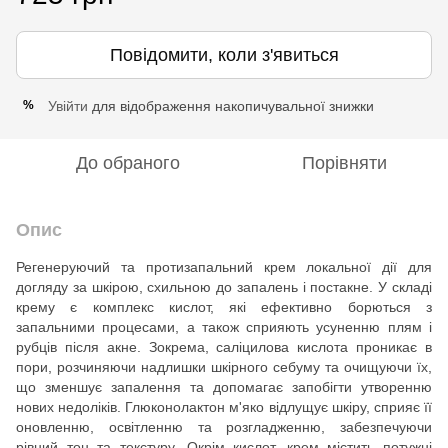
Повідомити, коли з'явиться
Увійти
для відображення накопичувальної знижки
%
До обраного
Порівняти
Опис
Регенеруючий та протизапальний крем локальної дії для
догляду за шкірою, схильною до запалень і постакне. У складі
крему є комплекс кислот, які ефективно борються з
запальними процесами, а також сприяють усуненню плям і
рубців після акне. Зокрема, саліцилова кислота проникає в
пори, розчиняючи надлишки шкірного себуму та очищуючи їх,
що зменшує запалення та допомагає запобігти утворенню
нових недоліків. Глюконолактон м'яко відлущує шкіру, сприяє її
оновленню, освітленню та розгладженню, забезпечуючи
рівний тон та текстуру. Окрім кислот, крем містить потужні