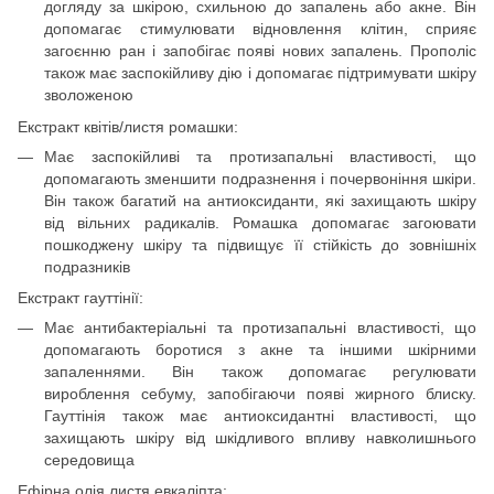
догляду за шкірою, схильною до запалень або акне. Він
допомагає стимулювати відновлення клітин, сприяє
загоєнню ран і запобігає появі нових запалень. Прополіс
також має заспокійливу дію і допомагає підтримувати шкіру
зволоженою
Екстракт квітів/листя ромашки:
Має заспокійливі та протизапальні властивості, що
допомагають зменшити подразнення і почервоніння шкіри.
Він також багатий на антиоксиданти, які захищають шкіру
від вільних радикалів. Ромашка допомагає загоювати
пошкоджену шкіру та підвищує її стійкість до зовнішніх
подразників
Екстракт гауттінії:
Має антибактеріальні та протизапальні властивості, що
допомагають боротися з акне та іншими шкірними
запаленнями. Він також допомагає регулювати
вироблення себуму, запобігаючи появі жирного блиску.
Гауттінія також має антиоксидантні властивості, що
захищають шкіру від шкідливого впливу навколишнього
середовища
Ефірна олія листя евкаліпта: