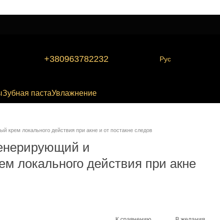
+380963782232
Рус
ы
Зубная паста
Увлажнение
й крем локального действия при акне и от постакне следов
генерирующий и
м локального действия при акне
К сравнению
В желания