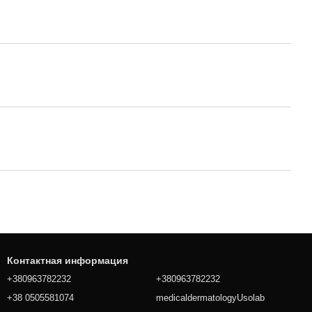
Контактная информация
+380963782232
+380963782232
+38 0505581074
medicaldermatologyUsolab