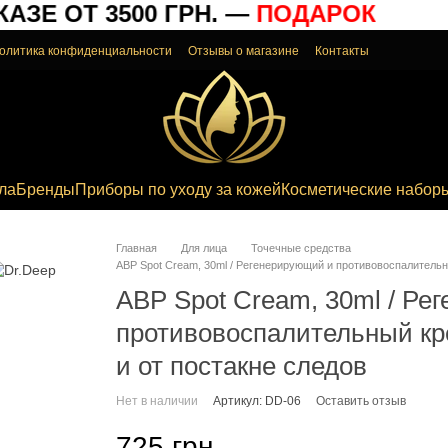
ЗЕ ОТ 3500 ГРН. —
ПОДАРОК
олитика конфиденциальности
Отзывы о магазине
Контакты
ла
Бренды
Приборы по уходу за кожей
Косметические набор
Главная
Для лица
Точечные средства
ABP Spot Cream, 30ml / Регенерирующий и противовоспалительны
ABP Spot Cream, 30ml / Ре
противовоспалительный кре
и от постакне следов
Нет в наличии
Артикул: DD-06
Оставить отзыв
725 грн