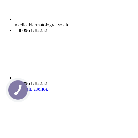
medicaldermatologyUsolab
+380963782232
+380963782232
Заказать звонок