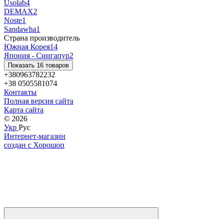
Usolab
4
DEMAX
2
Noste
1
Sandawha
1
Страна производитель
Южная Корея
14
Япония - Сингапур
2
Показать 16 товаров
+380963782232
+38 0505581074
Контакты
Полная версия сайта
Карта сайта
© 2026
Укр
Рус
Интернет-магазин
создан с Хорошоп