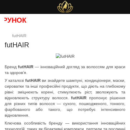
РУНОК
futHAIR
futHAIR
Бренд
futHAIR
— інноваційний догляд за волоссям для краси
та здоров’я.
У каталозі
futHAIR
ви знайдете шампуні, кондиціонери, маски,
сироватки та інші професійні продукти, що діють на глибокому
рівні: зміцнюють корені, стимулюють ріст, зволожують та
відновлюють структуру волосся.
futHAIR
пропонує рішення
для різних типів волосся — сухого, пошкодженого, тонкого,
фарбованого або такого, що потребує інтенсивного
відновлення.
Ключова особливість бренду — використання інноваційних
технологій, таких як біоактивні комплекси, пептиди та рослинні