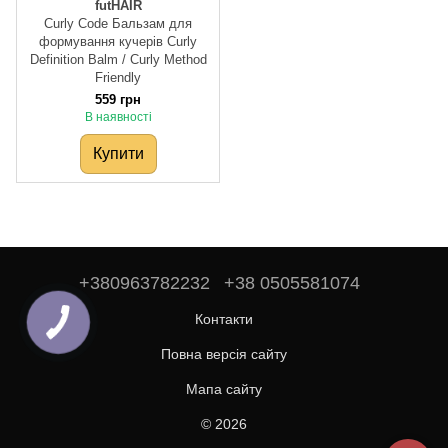
futHAIR
Curly Code Бальзам для
формування кучерів Curly
Definition Balm / Curly Method
Friendly
559 грн
В наявності
Купити
+380963782232
+38 0505581074
Контакти
Повна версія сайту
Мапа сайту
© 2026