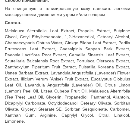
Способ применения:
На очищенную и тонизированную кожу наносить легкими
массирующими движениями утром и/или вечером.
Состав:
Melaleuca Alternifolia Leaf Extract, Propolis Extract, Butylene
Glycol, Cetyl Ethylhexanoate, 1,2-Hexanediol, Cetearyl Alcohol,
Chamaecyparis Obtusa Water, Ginkgo Biloba Leaf Extract, Perilla
Frutescens Leaf Extract, Caesalpinia Sappan Bark Extract,
Paeonia Lactiflora Root Extract, Camellia Sinensis Leaf Extract,
Scutellaria Baicalensis Root Extract, Portulaca Oleracea Extract,
Zanthoxylum Piperitum Fruit Extract, Pulsatilla Koreana Extract,
Usnea Barbata Extract, Lavandula Angustifolia (Lavender) Flower
Extract, Illicium Verum (Anise) Fruit Extract, Eucalyptus Globulus
Leaf Oil, Lavandula Angustifolia (Lavender) Oil, Citrus Limon
(Lemon) Peel Oil, Litsea Cubeba Fruit Oil, Melaleuca Alternifolia
(Tea Tree) Leaf Oil, Glycerin, Propanediol, Panthenol, Allantoin,
Dicaprylyl Carbonate, Octyldodecanol, Cetearyl Olivate, Sorbitan
Olivate, Glyceryl Stearate SE, Sorbitan Sesquioleate, Carbomer,
Xanthan Gum, Arginine, Caprylyl Glycol, Citral, Linalool,
Limonene.