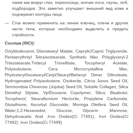
такие как вокруг глаз, переносица, кончик носа, скулы, лоб,
подбородок. Это заметно улучшает внешний вид кожи и
подчеркнет контуры лица.
Сток можно применять на линии ключиц, плечи и другие
части тела, которые необходимо выделить и придать
стройности.
Состав (INCI):
Octyldodecanol, Diisostearyl Malate, Caprylic/Capric Triglyceride,
Pentaerythrityl Tetraisostearate, Synthetic Wax, Polyglyceryl-2
Triisostearate,Tridecyl Trimellitate, Tocopheryl Acetate,
Polyisobutene, Cera Microcrystalline Wax,
Phytosteryl/Isostearyl/Cetyl/Stearyl/Behenyl Dimer Dilinoleate,
Hydrogenated Polyisobutene, Ozokerite, Citrus Junos Seed Oil,
Simmondsia Chinensis (Jojoba) Seed Oil, Soluble Collagen, Silica
Dimethyl Silylate, Vp/Eicosene Copolymer, Silica, Bisabolol,
Tocopherol, Stearalkonium Hectorite, Propylene Carbonate,
Glutathione, Ascorbyl Glucoside, Moringa Oleifera Seed Oil,
Water,1,2-Hexanediol, Glucose, Glycerin ,Mannose,
Dehydroacetic Acid ,Iron Oxides(Ci 77491), Iron Oxides(Ci
77492) ,Iron Oxides(Ci 77499)