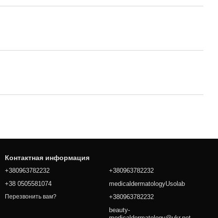
Контактная информация
+380963782232
+380963782232
+38 0505581074
medicaldermatologyUsolab
+380963782232
Перезвонить вам?
beauty-
medicaldermatology@ukr.net