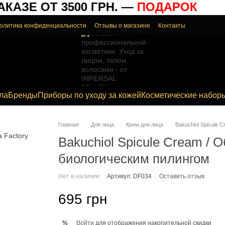
АЗЕ ОТ 3500 ГРН. —
ПОДАРОК
олитика конфиденциальности
Отзывы о магазине
Контакты
ла
Бренды
Приборы по уходу за кожей
Косметические набор
Главная
Для лица
Крем для лица
Bakuchiol Spicule
Bakuchiol Spicule Cream /
биологическим пилингом
Нет в наличии
Артикул: DF034
Оставить отзыв
695 грн
Войти
для отображения накопительной скидки
%