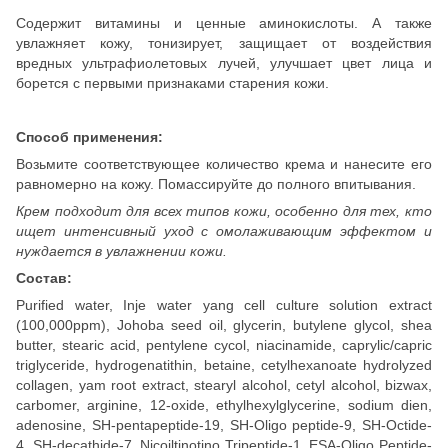
Содержит витамины и ценные аминокислоты. А также
увлажняет кожу, тонизирует, защищает от воздействия
вредных ультрафиолетовых лучей, улучшает цвет лица и
борется с первыми признаками старения кожи.
Способ применения:
Возьмите соответствующее количество крема и нанесите его
равномерно на кожу. Помассируйте до полного впитывания.
Крем подходит для всех типов кожи, особенно для тех, кто
ищет интенсивный уход с омолаживающим эффектом и
нуждается в увлажнении кожи.
Состав:
Purified water, Inje water yang cell culture solution extract
(100,000ppm), Johoba seed oil, glycerin, butylene glycol, shea
butter, stearic acid, pentylene cycol, niacinamide, caprylic/capric
triglyceride, hydrogenatithin, betaine, cetylhexanoate hydrolyzed
collagen, yam root extract, stearyl alcohol, cetyl alcohol, bizwax,
carbomer, arginine, 12-oxide, ethylhexylglycerine, sodium dien,
adenosine, SH-pentapeptide-19, SH-Oligo peptide-9, SH-Octide-
4, SH-decathide-7, Nicoiltinotino Tripeptide-1, ESA-Oligo Peptide-