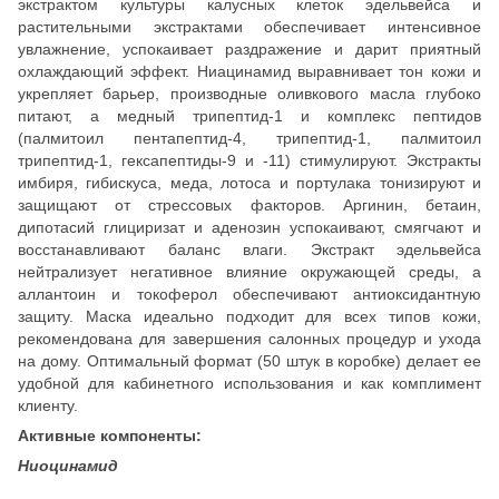
экстрактом культуры калусных клеток эдельвейса и
растительными экстрактами обеспечивает интенсивное
увлажнение, успокаивает раздражение и дарит приятный
охлаждающий эффект. Ниацинамид выравнивает тон кожи и
укрепляет барьер, производные оливкового масла глубоко
питают, а медный трипептид-1 и комплекс пептидов
(палмитоил пентапептид-4, трипептид-1, палмитоил
трипептид-1, гексапептиды-9 и -11) стимулируют. Экстракты
имбиря, гибискуса, меда, лотоса и портулака тонизируют и
защищают от стрессовых факторов. Аргинин, бетаин,
дипотасий глициризат и аденозин успокаивают, смягчают и
восстанавливают баланс влаги. Экстракт эдельвейса
нейтрализует негативное влияние окружающей среды, а
аллантоин и токоферол обеспечивают антиоксидантную
защиту. Маска идеально подходит для всех типов кожи,
рекомендована для завершения салонных процедур и ухода
на дому. Оптимальный формат (50 штук в коробке) делает ее
удобной для кабинетного использования и как комплимент
клиенту.
Активные компоненты:
Ниоцинамид