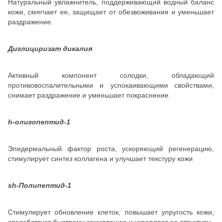
Натуральный увлажнитель, поддерживающий водный баланс
кожи, смягчает ее, защищает от обезвоживания и уменьшает
раздражение.
Диглициризат дикалия
Активный компонент солодки, обладающий
противовоспалительными и успокаивающими свойствами,
снимает раздражение и уменьшает покраснение.
h-олигопептид-1
Эпидермальный фактор роста, ускоряющий регенерацию,
стимулирует синтез коллагена и улучшает текстуру кожи
sh-Полипептид-1
Стимулирует обновление клеток, повышает упругость кожи,
способствует быстрому заживлению и укрепляет ее структуру.