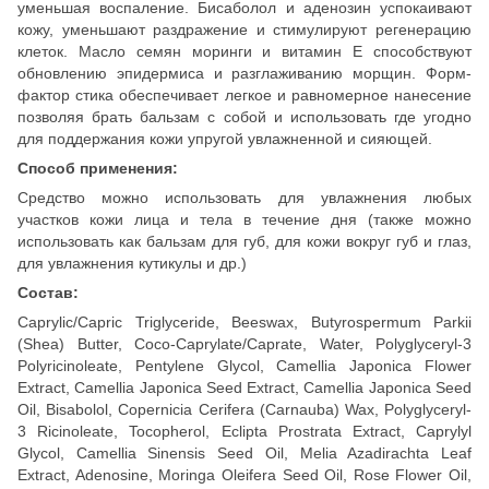
уменьшая воспаление. Бисаболол и аденозин успокаивают
кожу, уменьшают раздражение и стимулируют регенерацию
клеток. Масло семян моринги и витамин Е способствуют
обновлению эпидермиса и разглаживанию морщин. Форм-
фактор стика обеспечивает легкое и равномерное нанесение
позволяя брать бальзам с собой и использовать где угодно
для поддержания кожи упругой увлажненной и сияющей.
Способ применения:
Средство можно использовать для увлажнения любых
участков кожи лица и тела в течение дня (также можно
использовать как бальзам для губ, для кожи вокруг губ и глаз,
для увлажнения кутикулы и др.)
Состав:
Caprylic/Capric Triglyceride, Beeswax, Butyrospermum Parkii
(Shea) Butter, Coco-Caprylate/Caprate, Water, Polyglyceryl-3
Polyricinoleate, Pentylene Glycol, Camellia Japonica Flower
Extract, Camellia Japonica Seed Extract, Camellia Japonica Seed
Oil, Bisabolol, Copernicia Cerifera (Carnauba) Wax, Polyglyceryl-
3 Ricinoleate, Tocopherol, Eclipta Prostrata Extract, Caprylyl
Glycol, Camellia Sinensis Seed Oil, Melia Azadirachta Leaf
Extract, Adenosine, Moringa Oleifera Seed Oil, Rose Flower Oil,