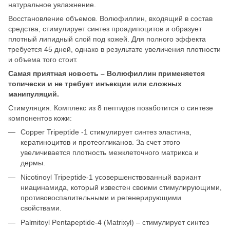
натуральное увлажнение.
Восстановление объемов. Волюфиллин, входящий в состав
средства, стимулирует синтез проадипоцитов и образует
плотный липидный слой под кожей. Для полного эффекта
требуется 45 дней, однако в результате увеличения плотности
и объема того стоит.
Самая приятная новость – Волюфиллин применяется
топически и не требует инъекции или сложных
манипуляций.
Стимуляция. Комплекс из 8 пептидов позаботится о синтезе
компонентов кожи:
Copper Tripeptide -1 стимулирует синтез эластина,
кератиноцитов и протеогликанов. За счет этого
увеличивается плотность межклеточного матрикса и
дермы.
Nicotinoyl Tripeptide-1 усовершенствованный вариант
ниацинамида, который известен своими стимулирующими,
противовоспалительными и регенерирующими
свойствами.
Palmitoyl Pentapeptide-4 (Matrixyl) – стимулирует синтез