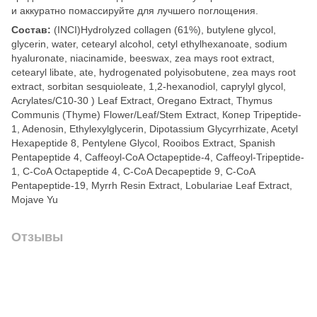
и аккуратно помассируйте для лучшего поглощения.
Состав:
(INCI)Hydrolyzed collagen (61%), butylene glycol,
glycerin, water, cetearyl alcohol, cetyl ethylhexanoate, sodium
hyaluronate, niacinamide, beeswax, zea mays root extract,
cetearyl libate, ate, hydrogenated polyisobutene, zea mays root
extract, sorbitan sesquioleate, 1,2-hexanodiol, caprylyl glycol,
Acrylates/C10-30 ) Leaf Extract, Oregano Extract, Thymus
Communis (Thyme) Flower/Leaf/Stem Extract, Копер Tripeptide-
1, Adenosin, Ethylexylglycerin, Dipotassium Glycyrrhizate, Acetyl
Hexapeptide 8, Pentylene Glycol, Rooibos Extract, Spanish
Pentapeptide 4, Caffeoyl-CoA Octapeptide-4, Caffeoyl-Tripeptide-
1, C-CoA Octapeptide 4, C-CoA Decapeptide 9, C-CoA
Pentapeptide-19, Myrrh Resin Extract, Lobulariae Leaf Extract,
Mojave Yu
Отзывы