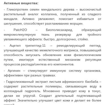
Активные вещества:
- Гликопротеин семян миндального дерева – высокочистый
растительный аналог коллагена, полученный из сладкого
миндаля. Активно увлажняет, помогает избавиться от
шелушения, способствует разглаживанию морщин.
- PatcH2O – Биополисахарид, образующий
микромолекулярную ткань резервуар для тройного
увлажняющего эффекта: быстро, долгосрочно, стойко.
- Ацетил трипептид-11 – ремоделирующий пептид,
улучшающий качество межклеточного матрикса, повышающий
способность запускать обновление кожи физиологическим
путем, имитируя естественный механизм регуляции
процессов распада/синтеза его компонентов.
- Аргинин – стимулирует иммунную систему организма,
эффективен при разных травмах.
- Гидролизованный экстракт листьев африканского баобаба –
содержит растительные полимеры, связывающие воду в
коллоидный гидрогель. Мгновенно приводит кожу в тонус,
делая ее упругой. Создает длительный подтягивающий
эффект. Значительно улучшает цвет кожи и делает ее более
мягкой.