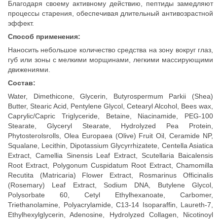
Благодаря своему активному действию, пептиды замедляют
процессы старения, обеспечивая длительный антивозрастной
эффект.
Способ применения:
Наносить небольшое количество средства на зону вокруг глаз,
губ или зоны с мелкими морщинами, легкими массирующими
движениями.
Состав:
Water, Dimethicone, Glycerin, Butyrospermum Parkii (Shea)
Butter, Stearic Acid, Pentylene Glycol, Cetearyl Alcohol, Bees wax,
Caprylic/Capric Triglyceride, Betaine, Niacinamide, PEG-100
Stearate, Glyceryl Stearate, Hydrolyzed Pea Protein,
Phytosterolsrolls, Olea Europaea (Olive) Fruit Oil, Ceramide NP,
Squalane, Lecithin, Dipotassium Glycyrrhizatete, Centella Asiatica
Extract, Camellia Sinensis Leaf Extract, Scutellaria Baicalensis
Root Extract, Polygonum Cuspidatum Root Extract, Chamomilla
Recutita (Matricaria) Flower Extract, Rosmarinus Officinalis
(Rosemary) Leaf Extract, Sodium DNA, Butylene Glycol,
Polysorbate 60, Cetyl Ethylhexanoate, Carbomer,
Triethanolamine, Polyacrylamide, C13-14 Isoparaffin, Laureth-7,
Ethylhexylglycerin, Adenosine, Hydrolyzed Collagen, Nicotinoyl