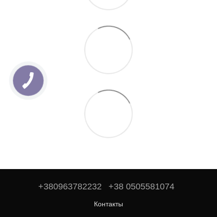
+380963782232
+38 0505581074
Контакты