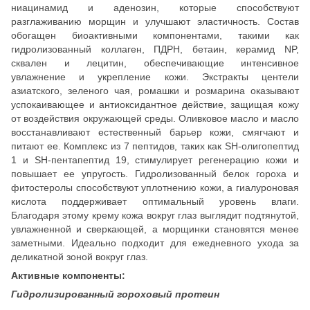
ниацинамид и аденозин, которые способствуют
разглаживанию морщин и улучшают эластичность. Состав
обогащен биоактивными компонентами, такими как
гидролизованный коллаген, ПДРН, бетаин, керамид NP,
сквален и лецитин, обеспечивающие интенсивное
увлажнение и укрепление кожи. Экстракты центели
азиатского, зеленого чая, ромашки и розмарина оказывают
успокаивающее и антиоксидантное действие, защищая кожу
от воздействия окружающей среды. Оливковое масло и масло
восстанавливают естественный барьер кожи, смягчают и
питают ее. Комплекс из 7 пептидов, таких как SH-олигопептид
1 и SH-пентапептид 19, стимулирует регенерацию кожи и
повышает ее упругость. Гидролизованный белок гороха и
фитостеролы способствуют уплотнению кожи, а гиалуроновая
кислота поддерживает оптимальный уровень влаги.
Благодаря этому крему кожа вокруг глаз выглядит подтянутой,
увлажненной и сверкающей, а морщинки становятся менее
заметными. Идеально подходит для ежедневного ухода за
деликатной зоной вокруг глаз.
Активные компоненты:
Гидролизированный гороховый протеин