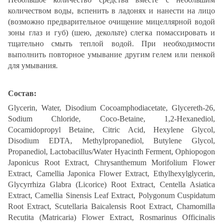
количеством воды, вспенить в ладонях и нанести на лицо
(возможно предварительное очищение мицеллярной водой
зоны глаз и губ) (шею, декольте) слегка помассировать и
тщательно смыть теплой водой. При необходимости
выполнить повторное умывание другим гелем или пенкой
для умывания.
Состав:
Glycerin, Water, Disodium Cocoamphodiacetate, Glycereth-26,
Sodium Chloride, Coco-Betaine, 1,2-Hexanediol,
Cocamidopropyl Betaine, Citric Acid, Hexylene Glycol,
Disodium EDTA, Methylpropanediol, Butylene Glycol,
Propanediol, Lactobacillus/Water Hyacinth Ferment, Ophiopogon
Japonicus Root Extract, Chrysanthemum Morifolium Flower
Extract, Camellia Japonica Flower Extract, Ethylhexylglycerin,
Glycyrrhiza Glabra (Licorice) Root Extract, Centella Asiatica
Extract, Camellia Sinensis Leaf Extract, Polygonum Cuspidatum
Root Extract, Scutellaria Baicalensis Root Extract, Chamomilla
Recutita (Matricaria) Flower Extract, Rosmarinus Officinalis