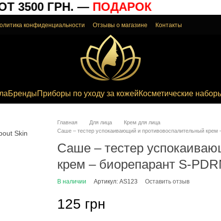
 3500 ГРН. —
ПОДАРОК
олитика конфиденциальности
Отзывы о магазине
Контакты
ла
Бренды
Приборы по уходу за кожей
Косметические набор
Главная
Для лица
Крем для лица
Саше – тестер успокаивающий и противовоспалительный крем 
Саше – тестер успокаиваю
крем – биорепарант S-PDR
В наличии
Артикул: AS123
Оставить отзыв
125 грн