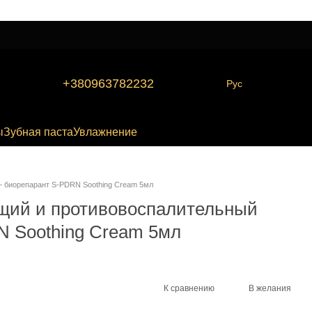
+380963782232
Рус
ы
Зубная паста
Увлажнение
– биорепарант S-PDRN Soothing Cream 5мл
щий и противовоспалительный
N Soothing Cream 5мл
К сравнению
В желания