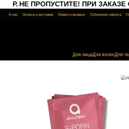
АР.
НЕ ПРОПУСТИТЕ!
ПРИ ЗАКАЗЕ ОТ
Перейти к основному контенту
О нас
Оплата и доставка
Обмен и возврат
Публичная оферта
П
Для лица
Для волос
Для те