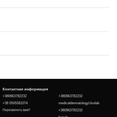
Контактная информация
+380963782232
+380963782232
+38 0505581074
medicaldermatologyUsolab
+380963782232
Перезвонить вам?