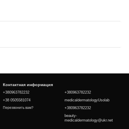
Контактная информация
+380963782232
+380963782232
+38 0505581074
medicaldermatologyUsolab
+380963782232
Перезвонить вам?
beauty-
medicaldermatology@ukr.net