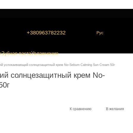
+380963782232
Рус
ы
Зубная паста
Увлажнение
й успокаивающий солнцезащитный крем No-Sebum Calming Sun Cream 50г
й солнцезащитный крем No-
50г
К сравнению
В желания