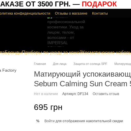
КАЗЕ ОТ 3500 ГРН. —
ПОДАРОК
олитика конфиденциальности
Отзывы о магазине
Контакты
ла
Бренды
Приборы по уходу за кожей
Косметические набор
Главная
Для лица
Защита от солнца SPF
Матирующи
Матирующий успокаивающи
Sebum Calming Sun Cream 
Нет в наличии
Артикул: DF134
Оставить отзыв
695 грн
Войти
для отображения накопительной скидки
%