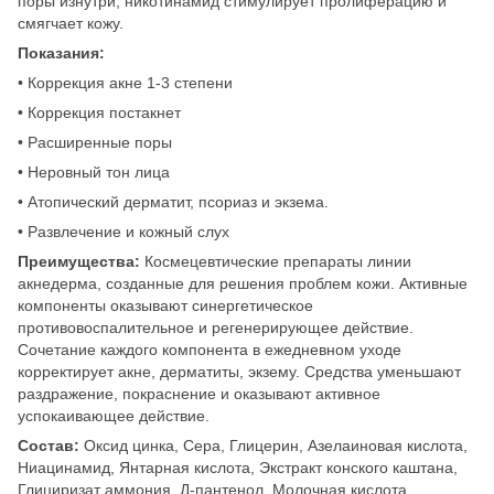
поры изнутри; никотинамид стимулирует пролиферацию и
смягчает кожу.
Показания:
• Коррекция акне 1-3 степени
• Коррекция постакнет
• Расширенные поры
• Неровный тон лица
• Атопический дерматит, псориаз и экзема.
• Развлечение и кожный слух
Преимущества:
Космецевтические препараты линии
акнедерма, созданные для решения проблем кожи. Активные
компоненты оказывают синергетическое
противовоспалительное и регенерирующее действие.
Сочетание каждого компонента в ежедневном уходе
корректирует акне, дерматиты, экзему. Средства уменьшают
раздражение, покраснение и оказывают активное
успокаивающее действие.
Состав:
Оксид цинка, Сера, Глицерин, Азелаиновая кислота,
Ниацинамид, Янтарная кислота, Экстракт конского каштана,
Глициризат аммония, Д-пантенол, Молочная кислота,