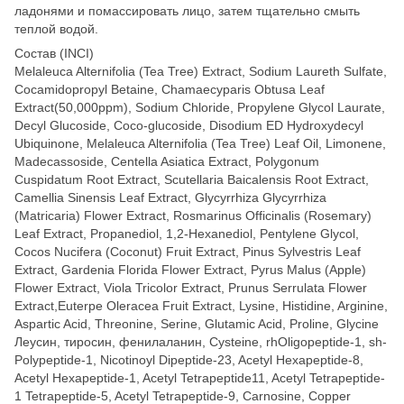
ладонями и помассировать лицо, затем тщательно смыть
теплой водой.
Состав (INCI)
Melaleuca Alternifolia (Tea Tree) Extract, Sodium Laureth Sulfate,
Cocamidopropyl Betaine, Chamaecyparis Obtusa Leaf
Extract(50,000ppm), Sodium Chloride, Propylene Glycol Laurate,
Decyl Glucoside, Coco-glucoside, Disodium ED Hydroxydecyl
Ubiquinone, Melaleuca Alternifolia (Tea Tree) Leaf Oil, Limonene,
Madecassoside, Centella Asiatica Extract, Polygonum
Cuspidatum Root Extract, Scutellaria Baicalensis Root Extract,
Camellia Sinensis Leaf Extract, Glycyrrhiza Glycyrrhiza
(Matricaria) Flower Extract, Rosmarinus Officinalis (Rosemary)
Leaf Extract, Propanediol, 1,2-Hexanediol, Pentylene Glycol,
Cocos Nucifera (Coconut) Fruit Extract, Pinus Sylvestris Leaf
Extract, Gardenia Florida Flower Extract, Pyrus Malus (Apple)
Flower Extract, Viola Tricolor Extract, Prunus Serrulata Flower
Extract,Euterpe Oleracea Fruit Extract, Lysine, Histidine, Arginine,
Aspartic Acid, Threonine, Serine, Glutamic Acid, Proline, Glycine
Леусин, тиросин, фенилаланин, Cysteine, rhOligopeptide-1, sh-
Polypeptide-1, Nicotinoyl Dipeptide-23, Acetyl Hexapeptide-8,
Acetyl Hexapeptide-1, Acetyl Tetrapeptide11, Acetyl Tetrapeptide-
1 Tetrapeptide-5, Acetyl Tetrapeptide-9, Carnosine, Copper