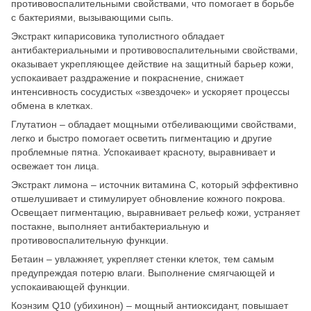
противовоспалительными свойствами, что помогает в борьбе
с бактериями, вызывающими сыпь.
Экстракт кипарисовика туполистного обладает
антибактериальными и противовоспалительными свойствами,
оказывает укрепляющее действие на защитный барьер кожи,
успокаивает раздражение и покраснение, снижает
интенсивность сосудистых «звездочек» и ускоряет процессы
обмена в клетках.
Глутатион – обладает мощными отбеливающими свойствами,
легко и быстро помогает осветить пигментацию и другие
проблемные пятна. Успокаивает красноту, выравнивает и
освежает тон лица.
Экcтракт лимона – источник витамина С, который эффективно
отшелушивает и стимулирует обновление кожного покрова.
Освещает пигментацию, выравнивает рельеф кожи, устраняет
постакне, выполняет антибактериальную и
противовоспалительную функции.
Бетаин – увлажняет, укрепляет стенки клеток, тем самым
предупреждая потерю влаги. Выполнение смягчающей и
успокаивающей функции.
Коэнзим Q10 (убихинон) – мощный антиоксидант, повышает