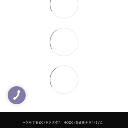
+380963782232
+38 0505581074