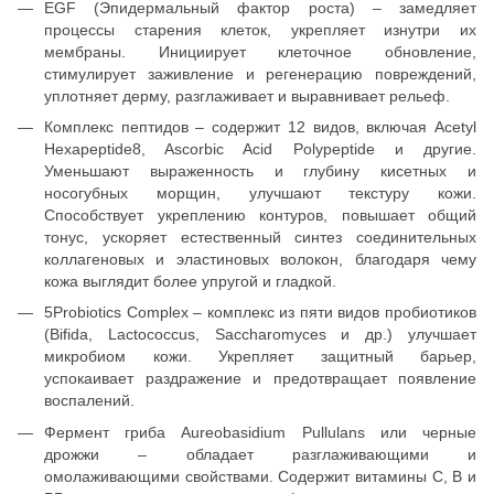
EGF (Эпидермальный фактор роста) – замедляет
процессы старения клеток, укрепляет изнутри их
мембраны. Инициирует клеточное обновление,
стимулирует заживление и регенерацию повреждений,
уплотняет дерму, разглаживает и выравнивает рельеф.
Комплекс пептидов – содержит 12 видов, включая Acetyl
Hexapeptide8, Ascorbic Acid Polypeptide и другие.
Уменьшают выраженность и глубину кисетных и
носогубных морщин, улучшают текстуру кожи.
Способствует укреплению контуров, повышает общий
тонус, ускоряет естественный синтез соединительных
коллагеновых и эластиновых волокон, благодаря чему
кожа выглядит более упругой и гладкой.
5Probiotics Complex – комплекс из пяти видов пробиотиков
(Bifida, Lactococcus, Saccharomyces и др.) улучшает
микробиом кожи. Укрепляет защитный барьер,
успокаивает раздражение и предотвращает появление
воспалений.
Фермент гриба Aureobasidium Pullulans или черные
дрожжи – обладает разглаживающими и
омолаживающими свойствами. Содержит витамины С, В и