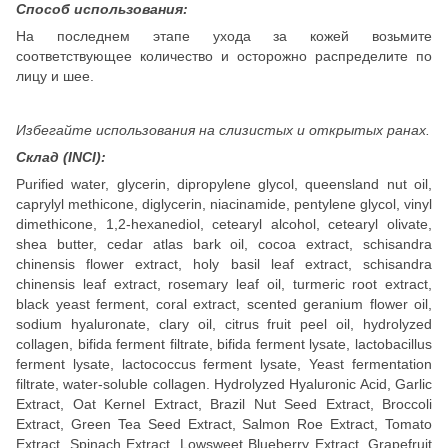
Способ использования:
На последнем этапе ухода за кожей возьмите
соответствующее количество и осторожно распределите по
лицу и шее.
Избегайте использования на слизистых и открытых ранах.
Склад (INCI):
Purified water, glycerin, dipropylene glycol, queensland nut oil,
caprylyl methicone, diglycerin, niacinamide, pentylene glycol, vinyl
dimethicone, 1,2-hexanediol, cetearyl alcohol, cetearyl olivate,
shea butter, cedar atlas bark oil, cocoa extract, schisandra
chinensis flower extract, holy basil leaf extract, schisandra
chinensis leaf extract, rosemary leaf oil, turmeric root extract,
black yeast ferment, coral extract, scented geranium flower oil,
sodium hyaluronate, clary oil, citrus fruit peel oil, hydrolyzed
collagen, bifida ferment filtrate, bifida ferment lysate, lactobacillus
ferment lysate, lactococcus ferment lysate, Yeast fermentation
filtrate, water-soluble collagen. Hydrolyzed Hyaluronic Acid, Garlic
Extract, Oat Kernel Extract, Brazil Nut Seed Extract, Broccoli
Extract, Green Tea Seed Extract, Salmon Roe Extract, Tomato
Extract, Spinach Extract, Lowsweet Blueberry Extract, Grapefruit