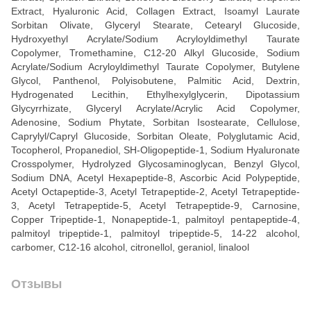
Extract, Hyaluronic Acid, Collagen Extract, Isoamyl Laurate
Sorbitan Olivate, Glyceryl Stearate, Cetearyl Glucoside,
Hydroxyethyl Acrylate/Sodium Acryloyldimethyl Taurate
Copolymer, Tromethamine, C12-20 Alkyl Glucoside, Sodium
Acrylate/Sodium Acryloyldimethyl Taurate Copolymer, Butylene
Glycol, Panthenol, Polyisobutene, Palmitic Acid, Dextrin,
Hydrogenated Lecithin, Ethylhexylglycerin, Dipotassium
Glycyrrhizate, Glyceryl Acrylate/Acrylic Acid Copolymer,
Adenosine, Sodium Phytate, Sorbitan Isostearate, Cellulose,
Caprylyl/Capryl Glucoside, Sorbitan Oleate, Polyglutamic Acid,
Tocopherol, Propanediol, SH-Oligopeptide-1, Sodium Hyaluronate
Crosspolymer, Hydrolyzed Glycosaminoglycan, Benzyl Glycol,
Sodium DNA, Acetyl Hexapeptide-8, Ascorbic Acid Polypeptide,
Acetyl Octapeptide-3, Acetyl Tetrapeptide-2, Acetyl Tetrapeptide-
3, Acetyl Tetrapeptide-5, Acetyl Tetrapeptide-9, Carnosine,
Copper Tripeptide-1, Nonapeptide-1, palmitoyl pentapeptide-4,
palmitoyl tripeptide-1, palmitoyl tripeptide-5, 14-22 alcohol,
carbomer, C12-16 alcohol, citronellol, geraniol, linalool
Отзывы