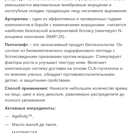
уменьшаются вертикальные межбровные морщинки и
носогубные складки, придающие лицу негативное выражение.
Аргирелин
– один из эффективных и проверенных годами
компонентов в борьбе с мимическими морщинами. считается
наиболее безопасной альтернативой ботоксу (имитирует N-
концевое окончание SNAP-25).
Пептилифт
– это эксклюзивный продукт биотехнологии. Он
состоит из биомиметического эндорфинового пептида с
ботоксовидными признаками против морщин. Стимулирует
факторы роста и улучшает текстуру кожи. Включает
комплексную систему доставки на основе CLA-глутатиона и,
по мнению ученых, обладает противовоспалительными,
детокс- и защитными свойствами.
Способ применения:
Нанесите небольшое количество крема
на лицо, шею и зону декольте, равномерно распределите до
полного увлажнения.
Активные ингредиенты:
Agefinity™,
Масло маной де таити,
МАТРИКСИЛ,