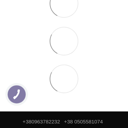
+380963782232
+38 0505581074