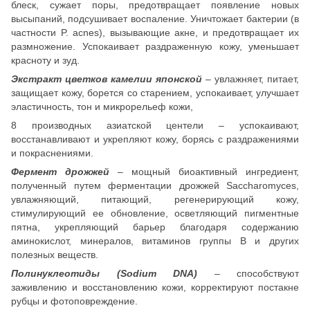
блеск, сужает поры, предотвращает появление новых
высыпаний, подсушивает воспаление. Уничтожает бактерии (в
частности P. acnes), вызывающие акне, и предотвращает их
размножение. Успокаивает раздраженную кожу, уменьшает
красноту и зуд.
Экстракт цветков камелии японской
– увлажняет, питает,
защищает кожу, борется со старением, успокаивает, улучшает
эластичность, тон и микрорельеф кожи,
8 производных азиатской центели – успокаивают,
восстанавливают и укрепляют кожу, борясь с раздражениями
и покраснениями.
Фермент дрожжей
– мощный биоактивный ингредиент,
полученный путем ферментации дрожжей Saccharomyces,
увлажняющий, питающий, регенерирующий кожу,
стимулирующий ее обновление, осветляющий пигментные
пятна, укрепляющий барьер благодаря содержанию
аминокислот, минералов, витаминов группы В и других
полезных веществ.
Полинуклеотиды (Sodium DNA)
– способствуют
заживлению и восстановлению кожи, корректируют постакне
рубцы и фотоповреждение.