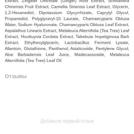
Extract, Zingiber Officinale (Ginger) Root Extract, Schisandra
Chinensis Fruit Extract, Camellia Sinensis Leaf Extract, Glycerin,
1,2-Hexanediol, Dipotassium Glycyrrhizate, Caprylyl Glycol,
Propanediol, Polyglyceryl-10 Laurate, Chamaecyparis Obtusa
Water, Sodium Hyaluronate, Chamaecyparis Obtusa Leaf Extract,
Aspalathus Linearis Extract, Melaleuca Alternifolia (Tea Tree) Leaf
Extract, Houttuynia Cordata Extract, Tabebuia Impetiginosa Bark
Extract, Ethylhexylglycerin, Lactobacillus Ferment Lysate,
Allantoin, Glutathione, Panthenol, Asiaticoside, Pentylene Glycol,
Aloe Barbadensis Leaf Juice, Madecassoside, Melaleuca
Alternifolia (Tea Tree) Leaf Oil
Отзывы
Добавьте первый отзыв